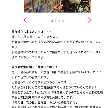
帰り道立ち寄るところは・・・
週に2～3回本屋さんに立ち寄ります。
参考書を物色したり流行の小説なんかもおもわず手に取っちゃいます
ね♪
参考書はいつもおばあちゃんが図書カードを送ってくれるのでそれを
使わせてもらってます♪
現役東大生に聞く！勉強法とは？！
毎日、寝る前には当日の復習と明日の復習を心掛けています。といい
ますか昔からの習慣ですね♪
正直習ったところをすぐ忘れちゃうんです・・・。
だからこそ同じところを3回復習するくせをつけているんですよ！
勉強をする上で、1回にかける時間を長くするのではなく同じ勉強を繰
り返して回数を増やすやり方を意識しています。
「その日、次の日、日曜日」みたいな感覚ですね♪
あと必ず終わりの時間を決めて取り掛かるので、寝る時間は毎日きっ