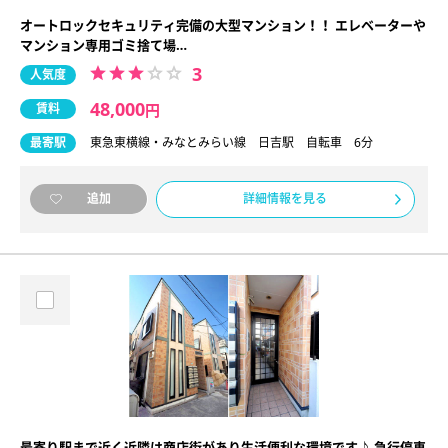
オートロックセキュリティ完備の大型マンション！！ エレベーターや
マンション専用ゴミ捨て場…
3
人気度
48,000
賃料
円
最寄駅
東急東横線・みなとみらい線 日吉駅 自転車 6分
詳細情報を見る
追加
最寄り駅まで近く近隣は商店街があり生活便利な環境です♪ 急行停車