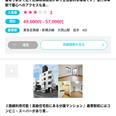
駅で都心へのアクセスも良…
3
人気度
49,000
57,000
賃料
円
～
円
最寄駅
東急目黒線・新横浜線 大岡山駅 徒歩 4分
詳細情報を見る
追加
２路線利用可能！高級住宅街にある分譲マンション♪ 最寄駅前にはコ
ンビニ・スーパーがあり買…