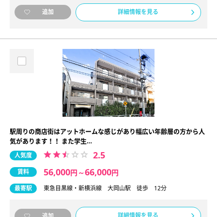
詳細情報を見る
追加
駅周りの商店街はアットホームな感じがあり幅広い年齢層の方から人
気があります！！ また学生…
2.5
人気度
56,000
66,000
賃料
円
～
円
最寄駅
東急目黒線・新横浜線 大岡山駅 徒歩 12分
詳細情報を見る
追加