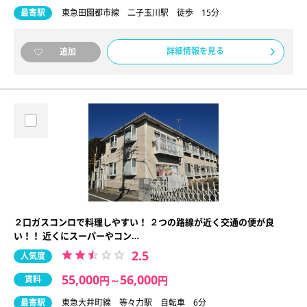
最寄駅
東急田園都市線 二子玉川駅 徒歩 15分
詳細情報を見る
追加
２口ガスコンロで料理しやすい！ ２つの路線が近く交通の便が良
い！！ 近くにスーパーやコン…
2.5
人気度
55,000
56,000
賃料
円
～
円
最寄駅
東急大井町線 等々力駅 自転車 6分