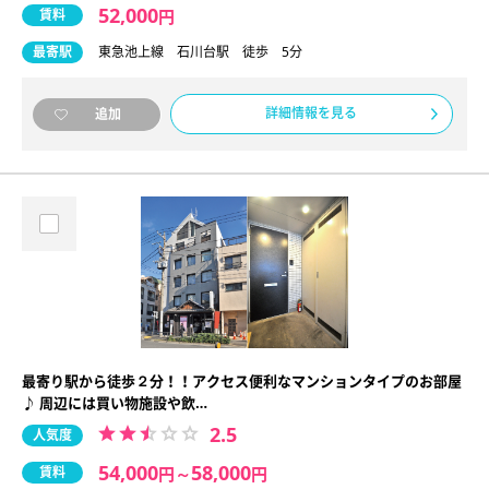
52,000
賃料
円
最寄駅
東急池上線 石川台駅 徒歩 5分
詳細情報を見る
追加
最寄り駅から徒歩２分！！アクセス便利なマンションタイプのお部屋
♪ 周辺には買い物施設や飲…
2.5
人気度
54,000
58,000
賃料
円
～
円