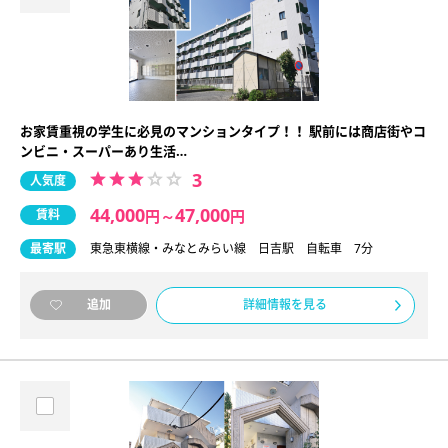
お家賃重視の学生に必見のマンションタイプ！！ 駅前には商店街やコ
ンビニ・スーパーあり生活…
3
人気度
44,000
47,000
賃料
円
～
円
最寄駅
東急東横線・みなとみらい線 日吉駅 自転車 7分
詳細情報を見る
追加