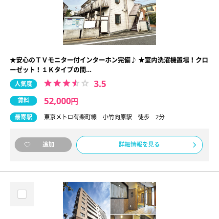
★安心のＴＶモニター付インターホン完備♪ ★室内洗濯機置場！クロ
ーゼット！１Ｋタイプの間…
3.5
人気度
52,000
賃料
円
最寄駅
東京メトロ有楽町線 小竹向原駅 徒歩 2分
詳細情報を見る
追加