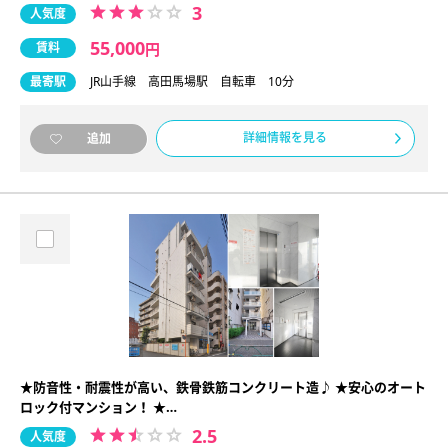
3
人気度
55,000
賃料
円
最寄駅
JR山手線 高田馬場駅 自転車 10分
詳細情報を見る
追加
★防音性・耐震性が高い、鉄骨鉄筋コンクリート造♪ ★安心のオート
ロック付マンション！ ★…
2.5
人気度