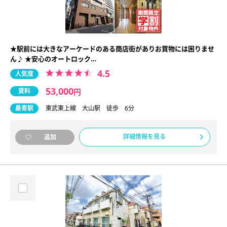
★駅前には大きなアーケードのある商店街がありお買物には困りませ
ん♪ ★安心のオートロック…
4.5
人気度
53,000
賃料
円
最寄駅
東武東上線 大山駅 徒歩 6分
詳細情報を見る
追加