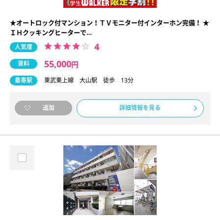
★オートロック付マンション！ＴＶモニター付インターホン完備！ ★
ＩＨクッキングヒーターで…
4
人気度
55,000
賃料
円
最寄駅
東武東上線 大山駅 徒歩 13分
詳細情報を見る
追加