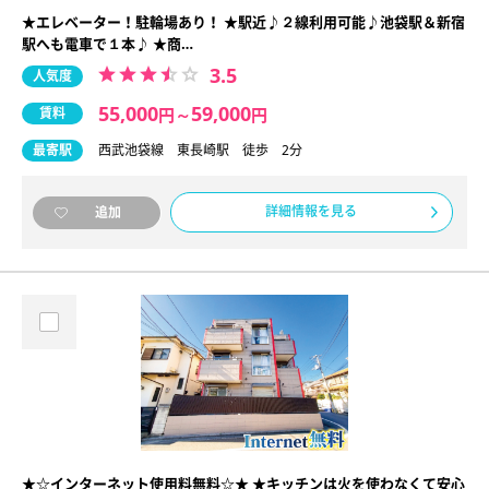
★エレベーター！駐輪場あり！ ★駅近♪２線利用可能♪池袋駅＆新宿
駅へも電車で１本♪ ★商…
3.5
人気度
55,000
59,000
賃料
円
～
円
最寄駅
西武池袋線 東長崎駅 徒歩 2分
詳細情報を見る
追加
★☆インターネット使用料無料☆★ ★キッチンは火を使わなくて安心