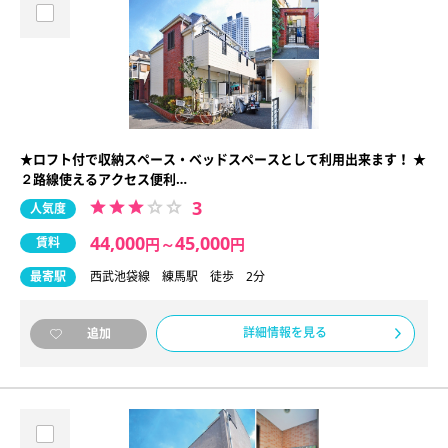
★ロフト付で収納スペース・ベッドスペースとして利用出来ます！ ★
２路線使えるアクセス便利…
3
人気度
44,000
45,000
賃料
円
～
円
最寄駅
西武池袋線 練馬駅 徒歩 2分
詳細情報を見る
追加