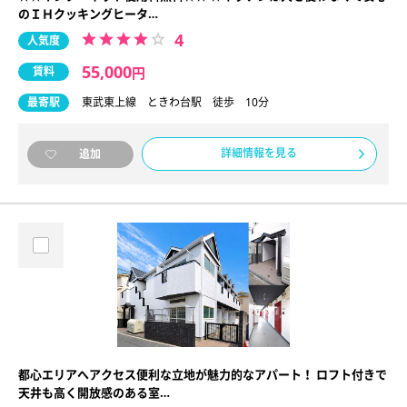
のＩＨクッキングヒータ…
4
人気度
55,000
賃料
円
最寄駅
東武東上線 ときわ台駅 徒歩 10分
詳細情報を見る
追加
都心エリアへアクセス便利な立地が魅力的なアパート！ ロフト付きで
天井も高く開放感のある室…