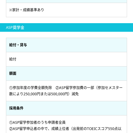
※家計・成績基準あり
ASP奨学金
給付・貸与
給付
額面
①参加年度の学費全額免除 ②ASP留学参加費の一部（参加セメスター
数により250,000円または500,000円）減免
採用条件
①ASP留学参加者のうち申請者全員
②ASP留学申込者の中で、成績上位者（出発前のTOEICスコア550点以