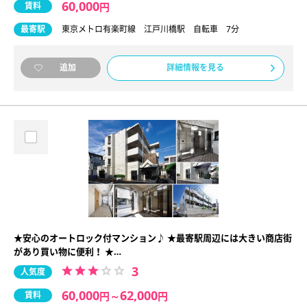
60,000
賃料
円
最寄駅
東京メトロ有楽町線 江戸川橋駅 自転車 7分
詳細情報を見る
追加
★安心のオートロック付マンション♪ ★最寄駅周辺には大きい商店街
があり買い物に便利！ ★…
3
人気度
60,000
62,000
賃料
円
～
円