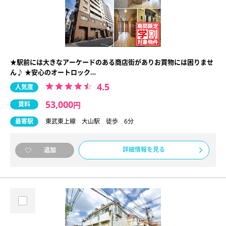
★駅前には大きなアーケードのある商店街がありお買物には困りませ
ん♪ ★安心のオートロック…
4.5
人気度
53,000
賃料
円
最寄駅
東武東上線 大山駅 徒歩 6分
詳細情報を見る
追加