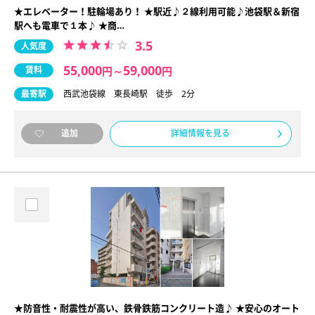
★エレベーター！駐輪場あり！ ★駅近♪２線利用可能♪池袋駅＆新宿
駅へも電車で１本♪ ★商…
3.5
人気度
55,000
59,000
賃料
円
～
円
最寄駅
西武池袋線 東長崎駅 徒歩 2分
詳細情報を見る
追加
★防音性・耐震性が高い、鉄骨鉄筋コンクリート造♪ ★安心のオート