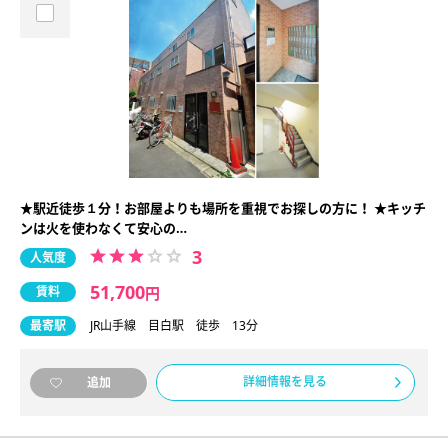
★駅近徒歩１分！お部屋よりも場所を重視でお探しの方に！ ★キッチ
ンは火を使わなくて安心の…
3
人気度
51,700
賃料
円
最寄駅
JR山手線 目白駅 徒歩 13分
詳細情報を見る
追加