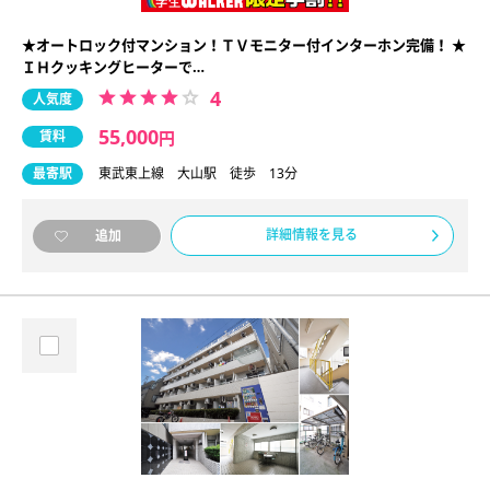
★オートロック付マンション！ＴＶモニター付インターホン完備！ ★
ＩＨクッキングヒーターで…
4
人気度
55,000
賃料
円
最寄駅
東武東上線 大山駅 徒歩 13分
詳細情報を見る
追加