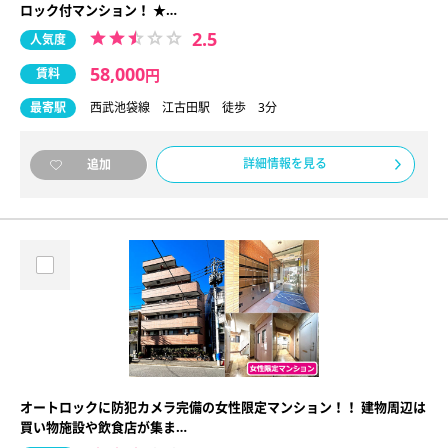
ロック付マンション！ ★…
2.5
人気度
58,000
賃料
円
最寄駅
西武池袋線 江古田駅 徒歩 3分
詳細情報を見る
追加
オートロックに防犯カメラ完備の女性限定マンション！！ 建物周辺は
買い物施設や飲食店が集ま…