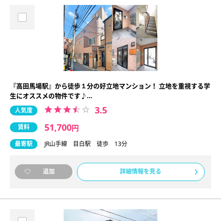
『高田馬場駅』から徒歩１分の好立地マンション！ 立地を重視する学
生にオススメの物件です♪…
3.5
人気度
51,700
賃料
円
最寄駅
JR山手線 目白駅 徒歩 13分
詳細情報を見る
追加