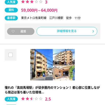
3
人気度
59,000
64,000
賃料
円
～
円
最寄駅
東京メトロ有楽町線 江戸川橋駅 徒歩 11分
詳細情報を見る
追加
憧れの『高田馬場駅』が徒歩圏内のマンション！ 都心部に位置しなが
ら周辺は落ち着いた住環境…
2.5
人気度