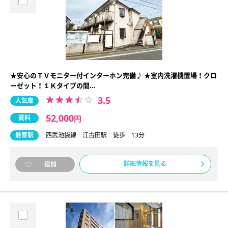
★安心のＴＶモニター付インターホン完備♪ ★室内洗濯機置場！クロ
ーゼット！１Ｋタイプの間…
3.5
人気度
52,000
賃料
円
最寄駅
西武池袋線 江古田駅 徒歩 13分
詳細情報を見る
追加