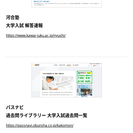
河合塾
大学入試 解答速報
https://www.kawai-juku.ac.jp/nyushi/
パスナビ
過去問ライブラリー 大学入試過去問一覧
https://passnavi.obunsha.co.jp/kakomon/