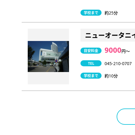
約25分
学校まで
ニューオータニ
9000
目安料金
円〜
045-210-0707
TEL
約10分
学校まで