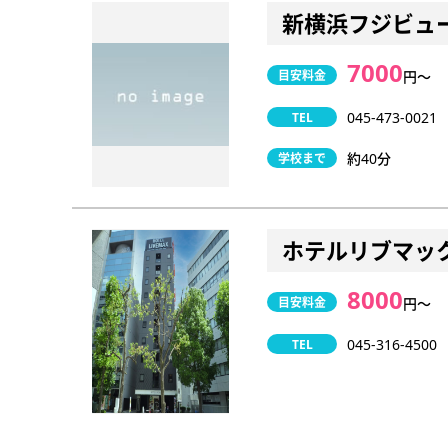
新横浜フジビュ
7000
目安料金
円〜
045-473-0021
TEL
約40分
学校まで
ホテルリブマッ
8000
目安料金
円〜
045-316-4500
TEL