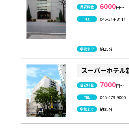
6000
目安料金
円〜
045-314-3111
TEL
約25分
学校まで
スーパーホテル
7000
目安料金
円〜
045-473-9000
TEL
約35分
学校まで