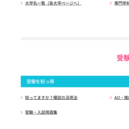
大学名一覧（各大学ページへ）
専門学
受
受験を知っ得
知ってますか？模試の活用法
AO・
受験・入試用語集