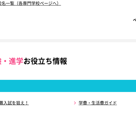
校名一覧（各専門学校ページへ）
験・進学
お役立ち情報
推薦入試を狙え！
学費・生活費ガイド