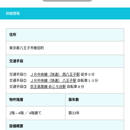
詳細情報
住所
東京都八王子市散田町
交通手段
交通手段①
ＪＲ中央線（快速） 西八王子駅
徒歩５分
交通手段②
ＪＲ中央線（快速） 八王子駅
自転車１０分
交通手段③
京王高尾線 めじろ台駅
自転車８分
物件階層
築年数
2階～4階 ／ 4階建て
築33年
設備概要