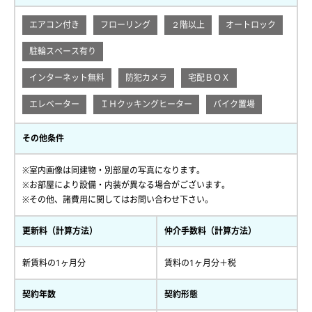
エアコン付き
フローリング
２階以上
オートロック
駐輪スペース有り
インターネット無料
防犯カメラ
宅配ＢＯＸ
エレベーター
ＩＨクッキングヒーター
バイク置場
その他条件
※室内画像は同建物・別部屋の写真になります。
※お部屋により設備・内装が異なる場合がございます。
※その他、諸費用に関してはお問い合わせ下さい。
更新料（計算方法）
仲介手数料（計算方法）
新賃料の1ヶ月分
賃料の1ヶ月分＋税
契約年数
契約形態