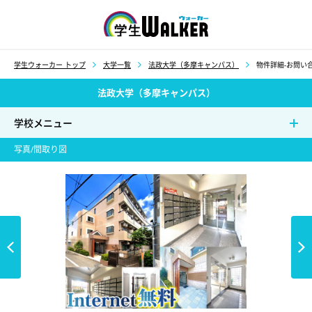
学生ウォーカー
学生ウォーカー トップ
大学一覧
法政大学（多摩キャンパス）
物件詳細-お問い合
法政大学（多摩キャンパス）
学校メニュー
写真/間取り図