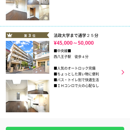
3
法政大学まで通学２５分
第
位
¥45,000～50,000
■中央線■
西八王子駅 徒歩４分
■人気のオートロック完備
■ちょっとした買い物に便利
■バス・トイレ別で快適生活
■ＩＨコンロで火の心配なし