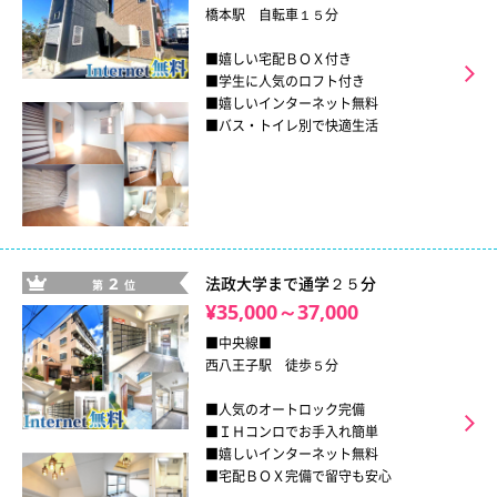
橋本駅 自転車１５分
■嬉しい宅配ＢＯＸ付き
■学生に人気のロフト付き
■嬉しいインターネット無料
■バス・トイレ別で快適生活
2
法政大学まで通学２５分
第
位
¥35,000～37,000
■中央線■
西八王子駅 徒歩５分
■人気のオートロック完備
■ＩＨコンロでお手入れ簡単
■嬉しいインターネット無料
■宅配ＢＯＸ完備で留守も安心