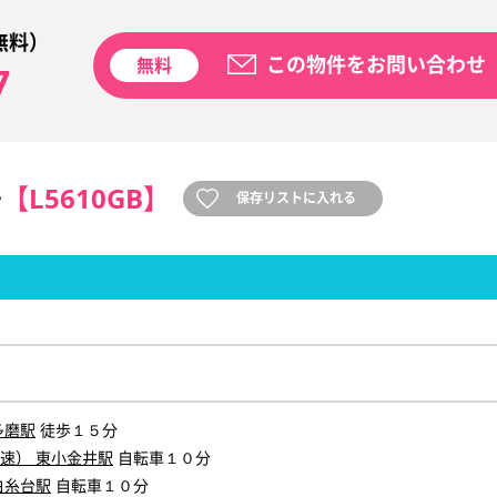
無料）
この物件をお問い合わせ
無料
7
号
【L5610GB】
保存リストに入れる
多磨駅
徒歩１５分
速） 東小金井駅
自転車１０分
白糸台駅
自転車１０分