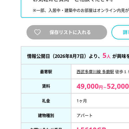
※一部、入居中・建築中のお部屋はオンライン内見
保存リストに入れる
詳
5
情報公開日（2026年8月7日）より、
が興味
人
最寄駅
西武多摩川線 多磨駅
徒歩１
49,000
52,000
賃料
円～
礼金
1ヶ月
建物種別
アパート