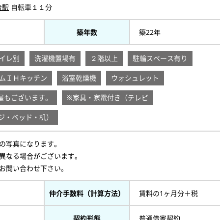
台駅
自転車１１分
築年数
築22年
イレ別
洗濯機置場有
２階以上
駐輪スペース有り
ムＩＨキッチン
浴室乾燥機
ウォシュレット
屋もございます。
※家具・家電付き（テレビ
ジ・ベッド・机）
の写真になります。
異なる場合がございます。
お問い合わせ下さい。
仲介手数料（計算方法）
賃料の1ヶ月分＋税
契約形態
普通借家契約