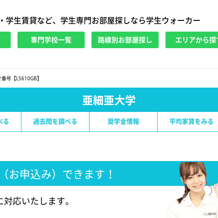
・学生賃貸など、学生専門お部屋探しなら学生ウォーカー
専門学校一覧
路線別お部屋探し
エリアから探
番号【L5610GB】
亜細亜大学
べる
過去問を調べる
奨学金情報
平均家賃をみる
（お申込み）できます！
に対応いたします。