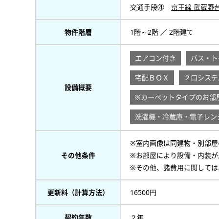
交通手段④
京王線 武蔵野
物件階層
1階～2階 ／ 2階建て
エアコン付き
バス・ト
宅配ＢＯＸ
２口システ
設備概要
※カーペットタイプのお部
洗濯機・冷蔵庫・電子レン
※室内画像は同建物・別部屋
その他条件
※お部屋により設備・内装が
※その他、諸費用に関しては
更新料（計算方法）
16500円
契約年数
２年