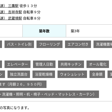
速） 三鷹駅
徒歩１３分
速） 吉祥寺駅
自転車９分
速） 武蔵境駅
自転車８分
築年数
築3年
バス・トイレ別
フローリング
エアコン付き
洗濯機置
エレベーター
管理人日勤
共用キッチン
オール電化
ン
独立洗面台
浴室乾燥機
ウォシュレット
全身鏡
ます（月額２６，９５０円）
・洗濯機・照明・机・椅子・ベッド・マットレス・カーテン）
の写真になります。