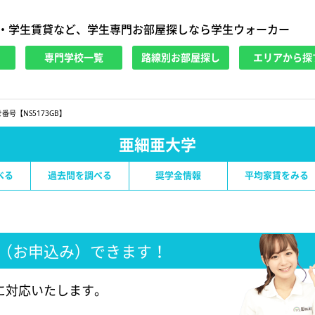
・学生賃貸など、学生専門お部屋探しなら学生ウォーカー
専門学校一覧
路線別お部屋探し
エリアから探
番号【NS5173GB】
亜細亜大学
べる
過去問を調べる
奨学金情報
平均家賃をみる
（お申込み）できます！
に対応いたします。