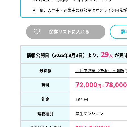
※一部、入居中・建築中のお部屋はオンライン内見
保存リストに入れる
詳
29
情報公開日（2026年8月3日）より、
が興
人
最寄駅
ＪＲ中央線（快速） 三鷹駅
72,000
78,000
賃料
円～
礼金
18万円
建物種別
学生マンション