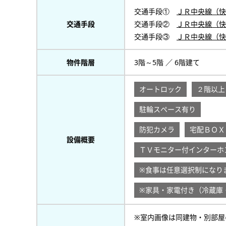
交通手段①
ＪＲ中央線（快
交通手段
交通手段②
ＪＲ中央線（快
交通手段③
ＪＲ中央線（快
物件階層
3階～5階 ／ 6階建て
オートロック
２階以上
駐輪スペース有り
防犯カメラ
宅配ＢＯＸ
設備概要
ＴＶモニター付インターホ
※食事は任意選択制になり
※家具・家電付き（冷蔵庫
※室内画像は同建物・別部屋