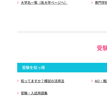
大学名一覧（各大学ページへ）
専門学
受
受験を知っ得
知ってますか？模試の活用法
AO・
受験・入試用語集