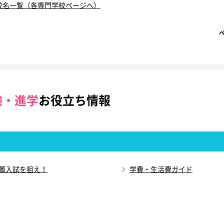
校名一覧（各専門学校ページへ）
験・進学
お役立ち情報
推薦入試を狙え！
学費・生活費ガイド