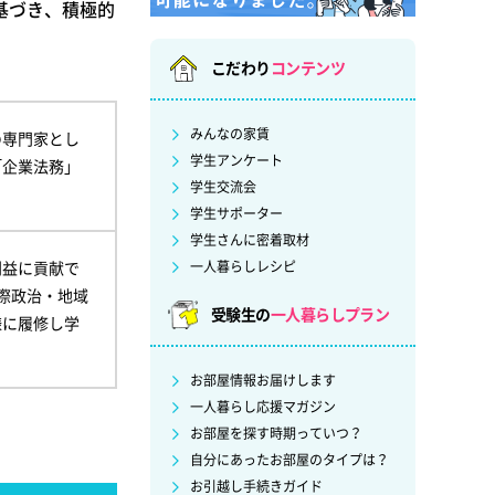
基づき、積極的
こだわり
コンテンツ
みんなの家賃
の専門家とし
学生アンケート
「企業法務」
学生交流会
学生サポーター
学生さんに密着取材
利益に貢献で
一人暮らしレシピ
際政治・地域
受験生の
一人暮らしプラン
様に履修し学
お部屋情報お届けします
一人暮らし応援マガジン
お部屋を探す時期っていつ？
自分にあったお部屋のタイプは？
お引越し手続きガイド