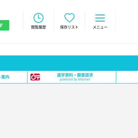
す
閲覧履歴
保存リスト
メニュー
進学資料・願書請求
ト案内
powered by telemail