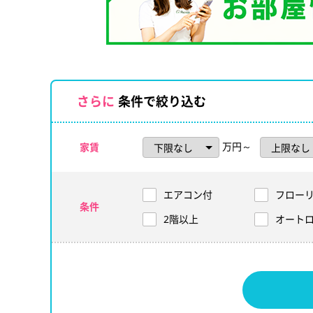
さらに
条件で絞り込む
万円～
家賃
エアコン付
フロー
条件
2階以上
オート