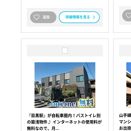
追加
詳細情報を見る
山手
『目黒駅』が自転車圏内！バストイレ別
マンシ
の築浅物件♪ インターネットの使用料が
お出
無料なので、月…