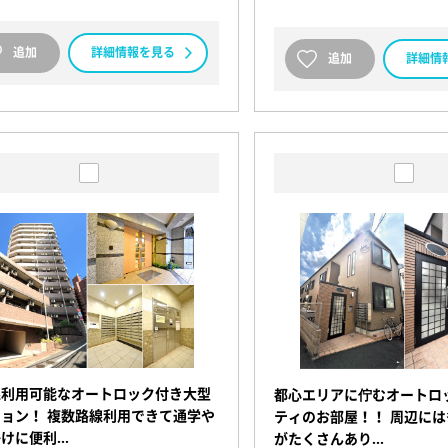
追加
詳細情報を見る
追加
詳細情
線利用可能なオートロック付き大型
都心エリアに佇むオートロ
ョン！ 複数路線利用できて通学や
ティのお部屋！！ 周辺に
掛けに便利…
がたくさんあり…