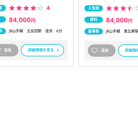
4
度
人気度
84,000
84,000
料
賃料
円
円
駅
JR山手線 五反田駅 徒歩 6分
最寄駅
JR山手線 恵比寿
追加
詳細情報を見る
追加
詳細情