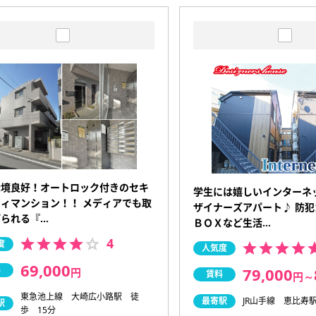
環境良好！オートロック付きのセキ
学生には嬉しいインターネ
ィマンション！！ メディアでも取
ザイナーズアパート♪ 防
げられる『…
ＢＯＸなど生活…
4
度
人気度
69,000
79,000
料
円
賃料
円
～
東急池上線 大崎広小路駅 徒
最寄駅
JR山手線 恵比寿
駅
歩 15分