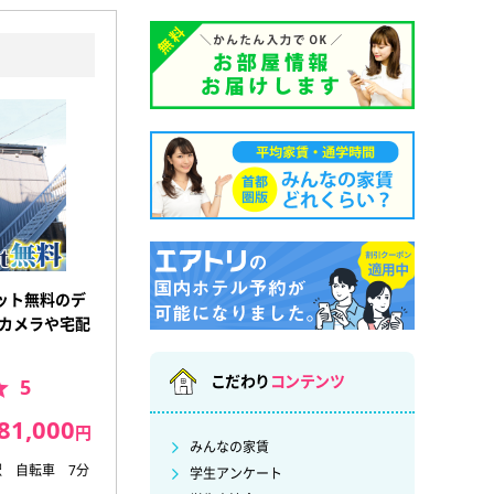
ット無料のデ
犯カメラや宅配
こだわり
コンテンツ
5
81,000
円
みんなの家賃
駅 自転車 7分
学生アンケート