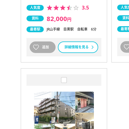
3.5
人気
人気度
82,000
賃
賃料
円
最寄
最寄駅
JR山手線 目黒駅 自転車 6分
追加
詳細情報を見る