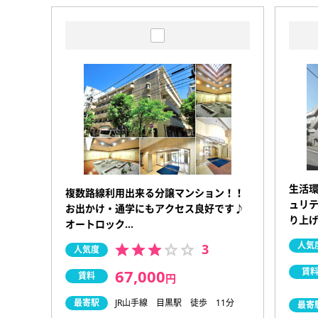
生活
複数路線利用出来る分譲マンション！！
ュリテ
お出かけ・通学にもアクセス良好です♪
り上
オートロック…
人気
3
人気度
67,000
賃
賃料
円
最寄駅
JR山手線 目黒駅 徒歩 11分
最寄