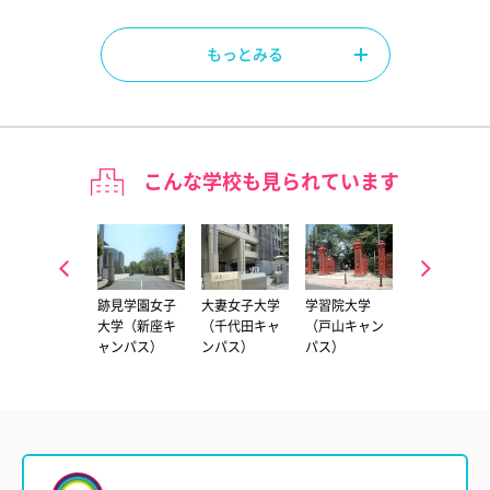
もっとみる
こんな学校も見られています
明治大学（和
跡見学園女子
大妻女子大学
学習院大学
共立女子大学
泉キャンパ
大学（新座キ
（千代田キャ
（戸山キャン
ス）
ャンパス）
ンパス）
パス）