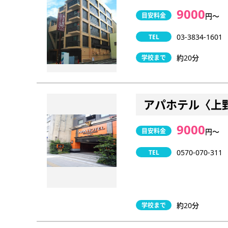
9000
目安料金
円〜
03-3834-1601
TEL
約20分
学校まで
アパホテル〈上
9000
目安料金
円〜
0570-070-311
TEL
約20分
学校まで