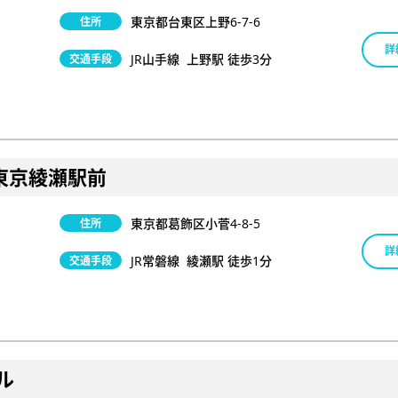
東京都台東区上野6-7-6
住所
詳
JR山手線 上野駅 徒歩3分
交通手段
東京綾瀬駅前
東京都葛飾区小菅4-8-5
住所
詳
JR常磐線 綾瀬駅 徒歩1分
交通手段
ル