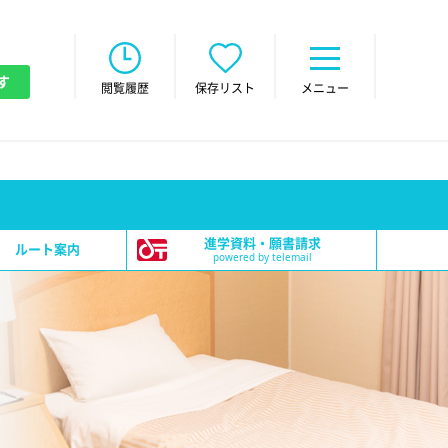
す
閲覧履歴
保存リスト
メニュー
進学資料・願書請求
ルート案内
powered by telemail