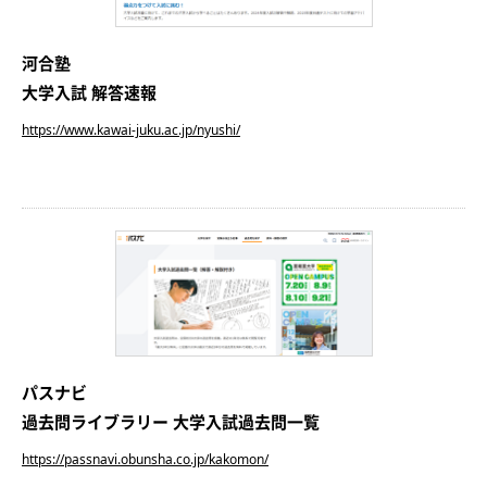
河合塾
大学入試 解答速報
https://www.kawai-juku.ac.jp/nyushi/
パスナビ
過去問ライブラリー 大学入試過去問一覧
https://passnavi.obunsha.co.jp/kakomon/