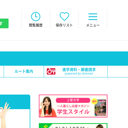
す
閲覧履歴
保存リスト
メニュー
進学資料・願書請求
ルート案内
powered by telemail
上智大学