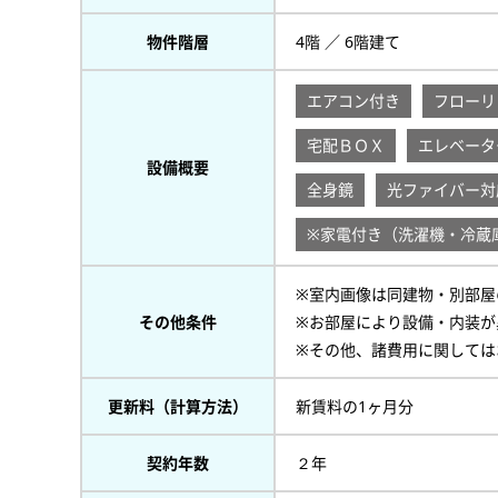
物件階層
4階 ／ 6階建て
エアコン付き
フローリ
宅配ＢＯＸ
エレベータ
設備概要
全身鏡
光ファイバー対
※家電付き（洗濯機・冷
※室内画像は同建物・別部屋
その他条件
※お部屋により設備・内装が
※その他、諸費用に関しては
更新料（計算方法）
新賃料の1ヶ月分
契約年数
２年