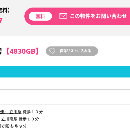
無料）
この物件をお問い合わせ
無料
7
号
【4830GB】
保存リストに入れる
速） 立川駅
徒歩１０分
 立川南駅
徒歩１０分
国立駅
徒歩９分