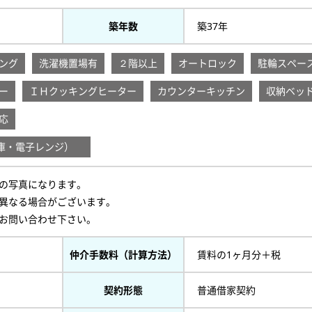
築年数
築37年
ング
洗濯機置場有
２階以上
オートロック
駐輪スペー
ー
ＩＨクッキングヒーター
カウンターキッチン
収納ベッ
応
蔵庫・電子レンジ）
の写真になります。
異なる場合がございます。
お問い合わせ下さい。
仲介手数料（計算方法）
賃料の1ヶ月分＋税
契約形態
普通借家契約