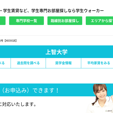
・学生賃貸など、学生専門お部屋探しなら学生ウォーカー
専門学校一覧
路線別お部屋探し
エリアから探
号【4830GB】
上智大学
べる
過去問を調べる
奨学金情報
平均家賃をみる
（お申込み）できます！
に対応いたします。