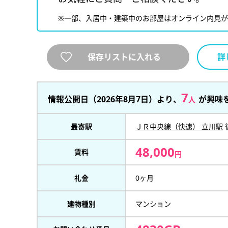
※一部、入居中・建築中のお部屋はオンライン内見
保存リストに入れる
詳
7
情報公開日（2026年8月7日）より、
が興味
人
最寄駅
ＪＲ中央線（快速） 立川駅
48,000
賃料
円
礼金
0ヶ月
建物種別
マンション