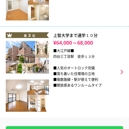
3
上智大学まで通学１０分
第
位
¥64,000～68,000
■大江戸線■
四谷三丁目駅 徒歩１３分
■人気のオートロック完備
■落ち着いた住環境の立地
■複数路線・駅が使えて便利
■開放感あるワンルームタイプ