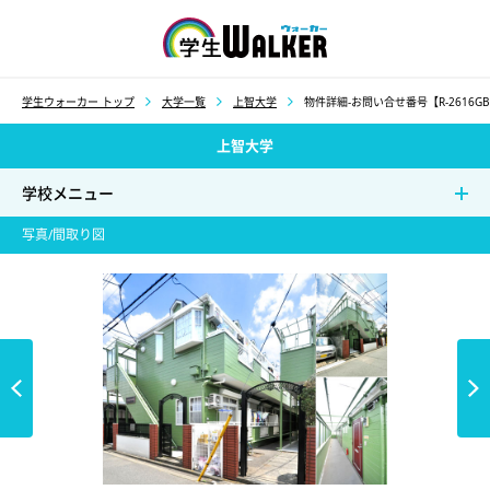
学生ウォーカー
学生ウォーカー トップ
大学一覧
上智大学
物件詳細-お問い合せ番号【R-2616G
上智大学
学校メニュー
写真/間取り図