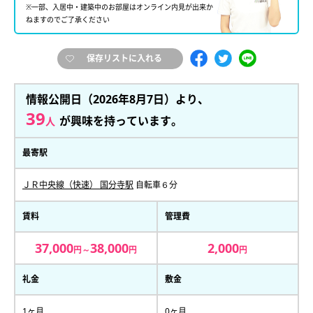
※一部、入居中・建築中のお部屋はオンライン内見が出来か
ねますのでご了承ください
保存リストに入れる
情報公開日（2026年8月7日）より、
39
が興味を持っています。
人
最寄駅
ＪＲ中央線（快速） 国分寺駅
自転車６分
賃料
管理費
37,000
38,000
2,000
円～
円
円
礼金
敷金
1ヶ月
0ヶ月