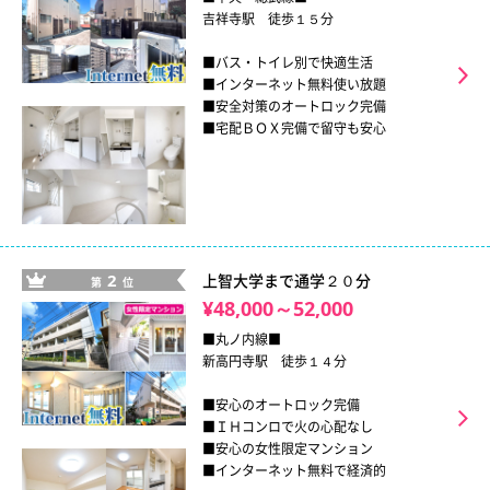
吉祥寺駅 徒歩１５分
■バス・トイレ別で快適生活
■インターネット無料使い放題
■安全対策のオートロック完備
■宅配ＢＯＸ完備で留守も安心
2
上智大学まで通学２０分
第
位
¥48,000～52,000
■丸ノ内線■
新高円寺駅 徒歩１４分
■安心のオートロック完備
■ＩＨコンロで火の心配なし
■安心の女性限定マンション
■インターネット無料で経済的