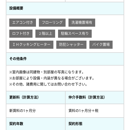
設備概要
エアコン付き
フローリング
洗濯機置場有
ロフト付き
２階以上
駐輪スペース有り
ＩＨクッキングヒーター
防犯シャッター
バイク置場
その他条件
※室内画像は同建物・別部屋の写真になります。
※お部屋により設備・内装が異なる場合がございます。
※その他、諸費用に関してはお問い合わせ下さい。
更新料（計算方法）
仲介手数料（計算方法）
新賃料の1ヶ月分
賃料の1ヶ月分＋税
契約年数
契約形態