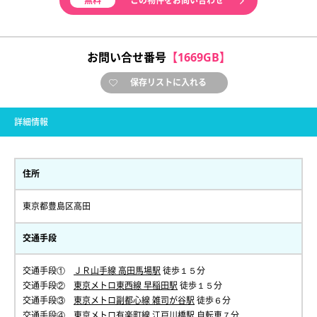
無料
この物件をお問い合わせ
お問い合せ番号
【1669GB】
保存リストに入れる
詳細情報
住所
東京都豊島区高田
交通手段
交通手段①
ＪＲ山手線 高田馬場駅
徒歩１５分
交通手段②
東京メトロ東西線 早稲田駅
徒歩１５分
交通手段③
東京メトロ副都心線 雑司が谷駅
徒歩６分
交通手段④
東京メトロ有楽町線 江戸川橋駅
自転車７分