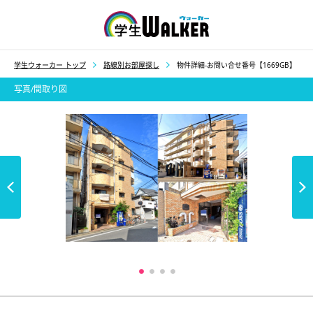
学生ウォーカー
学生ウォーカー トップ
路線別お部屋探し
物件詳細-お問い合せ番号【1669GB】
写真/間取り図