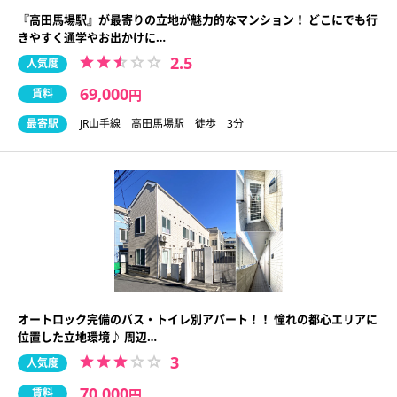
『高田馬場駅』が最寄りの立地が魅力的なマンション！ どこにでも行
きやすく通学やお出かけに…
2.5
人気度
69,000
賃料
円
最寄駅
JR山手線 高田馬場駅 徒歩 3分
オートロック完備のバス・トイレ別アパート！！ 憧れの都心エリアに
位置した立地環境♪ 周辺…
3
人気度
70,000
賃料
円