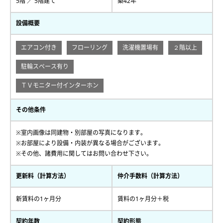
5階 ／ 5階建て
築42年
設備概要
エアコン付き
フローリング
洗濯機置場有
２階以上
駐輪スペース有り
ＴＶモニター付インターホン
その他条件
※室内画像は同建物・別部屋の写真になります。
※お部屋により設備・内装が異なる場合がございます。
※その他、諸費用に関してはお問い合わせ下さい。
更新料（計算方法）
仲介手数料（計算方法）
新賃料の1ヶ月分
賃料の1ヶ月分＋税
契約年数
契約形態