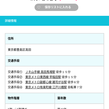
保存リストに入れる
詳細情報
住所
東京都豊島区高田
交通手段
交通手段①
ＪＲ山手線 高田馬場駅
徒歩１５分
交通手段②
東京メトロ東西線 早稲田駅
徒歩１５分
交通手段③
東京メトロ副都心線 雑司が谷駅
徒歩６分
交通手段④
東京メトロ有楽町線 江戸川橋駅
自転車７分
物件階層
築年数