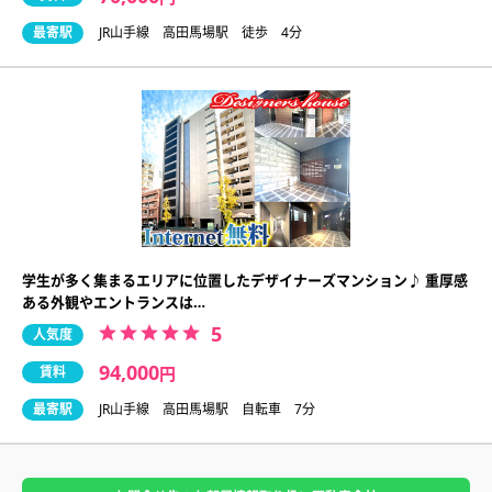
最寄駅
JR山手線 高田馬場駅 徒歩 4分
学生が多く集まるエリアに位置したデザイナーズマンション♪ 重厚感
ある外観やエントランスは…
5
人気度
94,000
賃料
円
最寄駅
JR山手線 高田馬場駅 自転車 7分