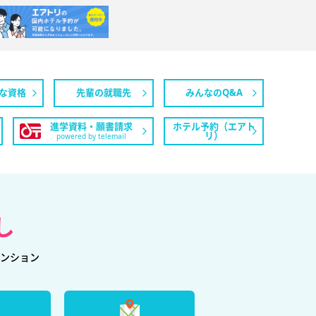
な資格
先輩の就職先
みんなのQ&A
進学資料・願書請求
ホテル予約（エアト
リ）
powered by telemail
し
ンション