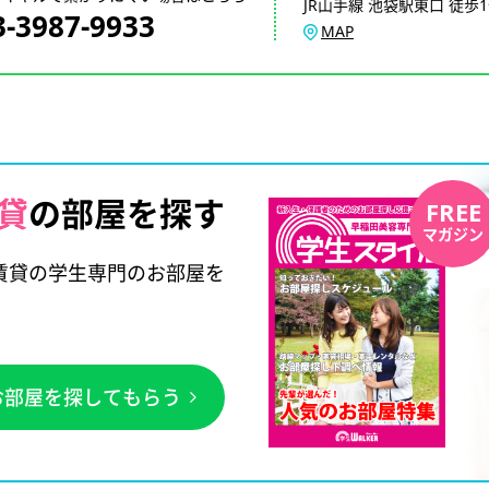
JR山手線 池袋駅東口 徒歩
3-3987-9933
MAP
貸
の部屋を探す
FREE
マガジン
賃貸の学生専門のお部屋を
お部屋を探してもらう