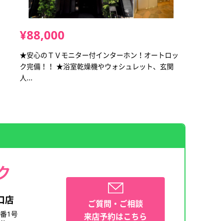
¥88,000
★安心のＴＶモニター付インターホン！オートロッ
ク完備！！ ★浴室乾燥機やウォシュレット、玄関
人...
ク
口店
ご質問・ご相談
番1号
来店予約はこちら