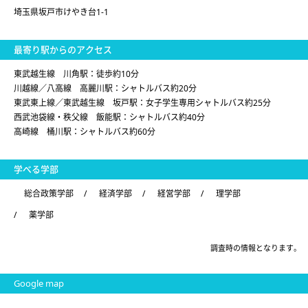
埼玉県坂戸市けやき台1-1
最寄り駅からのアクセス
東武越生線 川角駅：徒歩約10分
川越線／八高線 高麗川駅：シャトルバス約20分
東武東上線／東武越生線 坂戸駅：女子学生専用シャトルバス約25分
西武池袋線・秩父線 飯能駅：シャトルバス約40分
高崎線 桶川駅：シャトルバス約60分
学べる学部
総合政策学部
/
経済学部
/
経営学部
/
理学部
/
薬学部
調査時の情報となります。
Google map