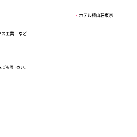
・
ホテル椿山荘東京
ウス工業 など
をご参照下さい。