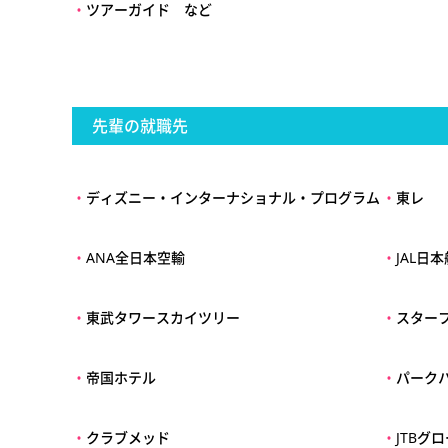
・
ツアーガイド など
先輩の就職先
・
ディズニー・インターナショナル・プログラム
・
東レ
・
ANA全日本空輸
・
JAL日
・
東武タワースカイツリー
・
スター
・
帝国ホテル
・
パーク
・
クラブメッド
・
JTBグ