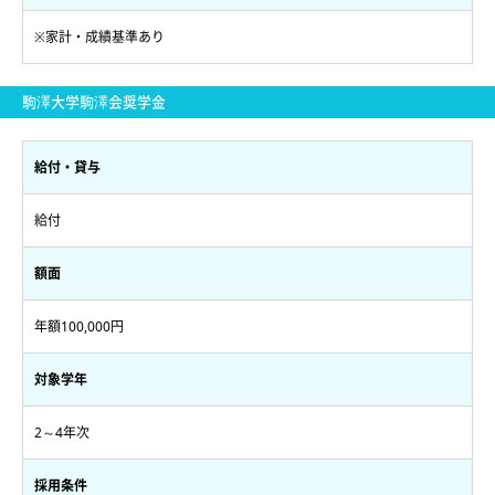
※家計・成績基準あり
駒澤大学駒澤会奨学金
給付・貸与
給付
額面
年額100,000円
対象学年
2～4年次
採用条件