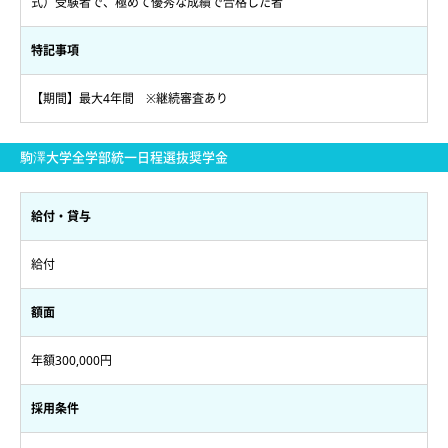
式）受験者で、極めて優秀な成績で合格した者
特記事項
【期間】最大4年間 ※継続審査あり
駒澤大学全学部統一日程選抜奨学金
給付・貸与
給付
額面
年額300,000円
採用条件