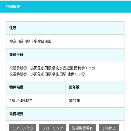
詳細情報
住所
神奈川県川崎市多摩区枡形
交通手段
交通手段①
小田急小田原線 向ヶ丘遊園駅
徒歩１３分
交通手段②
小田急小田原線 生田駅
徒歩１３分
物件階層
築年数
2階 ／ 4階建て
築37年
設備概要
エアコン付き
フローリング
洗濯機置場有
２階以上