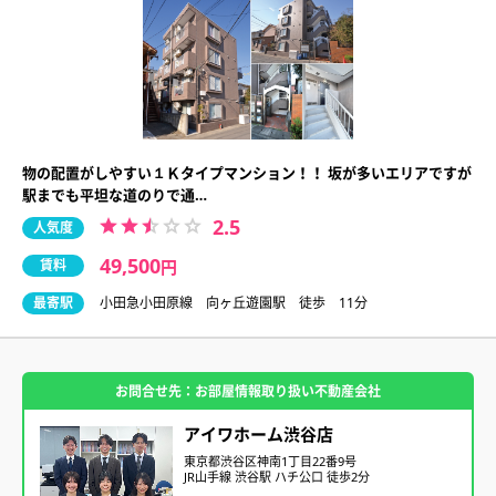
物の配置がしやすい１Ｋタイプマンション！！ 坂が多いエリアですが
駅までも平坦な道のりで通…
2.5
人気度
49,500
賃料
円
最寄駅
小田急小田原線 向ヶ丘遊園駅 徒歩 11分
お問合せ先：お部屋情報取り扱い不動産会社
アイワホーム渋谷店
東京都渋谷区神南1丁目22番9号
JR山手線 渋谷駅 ハチ公口 徒歩2分