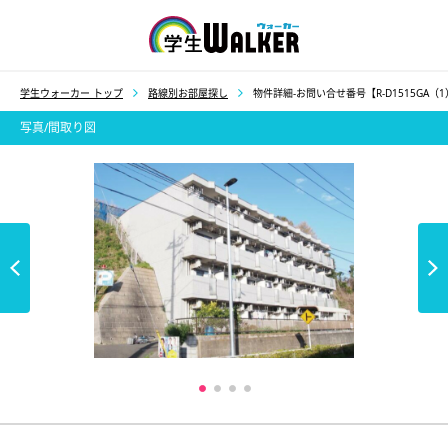
学生ウォーカー
学生ウォーカー トップ
路線別お部屋探し
物件詳細-お問い合せ番号【R-D1515GA（
写真/間取り図