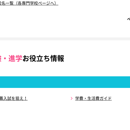
校名一覧（各専門学校ページへ）
験・進学
お役立ち情報
推薦入試を狙え！
学費・生活費ガイド