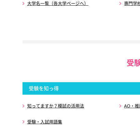
大学名一覧（各大学ページへ）
専門学
受
受験を知っ得
知ってますか？模試の活用法
AO・
受験・入試用語集