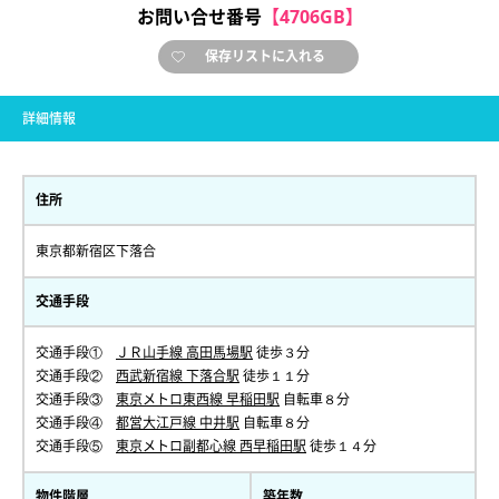
お問い合せ番号
【4706GB】
保存リストに入れる
詳細情報
住所
東京都新宿区下落合
交通手段
交通手段①
ＪＲ山手線 高田馬場駅
徒歩３分
交通手段②
西武新宿線 下落合駅
徒歩１１分
交通手段③
東京メトロ東西線 早稲田駅
自転車８分
交通手段④
都営大江戸線 中井駅
自転車８分
交通手段⑤
東京メトロ副都心線 西早稲田駅
徒歩１４分
物件階層
築年数