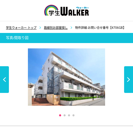
学生ウォーカー
学生ウォーカー トップ
路線別お部屋探し
物件詳細-お問い合せ番号【4706GB】
写真/間取り図