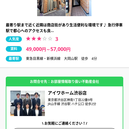
最寄り駅まで近く近隣は商店街があり生活便利な環境です♪ 急行停車
駅で都心へのアクセスも良…
3
人気度
49,000
57,000
賃料
円
～
円
最寄駅
東急目黒線・新横浜線 大岡山駅 徒歩 4分
お問合せ先：お部屋情報取り扱い不動産会社
アイワホーム渋谷店
東京都渋谷区神南1丁目22番9号
JR山手線 渋谷駅 ハチ公口 徒歩2分
\ お気軽にご連絡ください！/