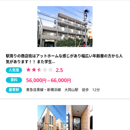
駅周りの商店街はアットホームな感じがあり幅広い年齢層の方から人
気があります！！ また学生…
2.5
人気度
56,000
66,000
賃料
円
～
円
最寄駅
東急目黒線・新横浜線 大岡山駅 徒歩 12分