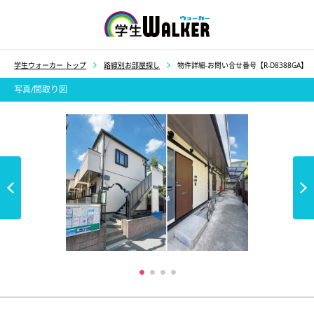
学生ウォーカー
学生ウォーカー トップ
路線別お部屋探し
物件詳細-お問い合せ番号【R-D8388GA】
写真/間取り図