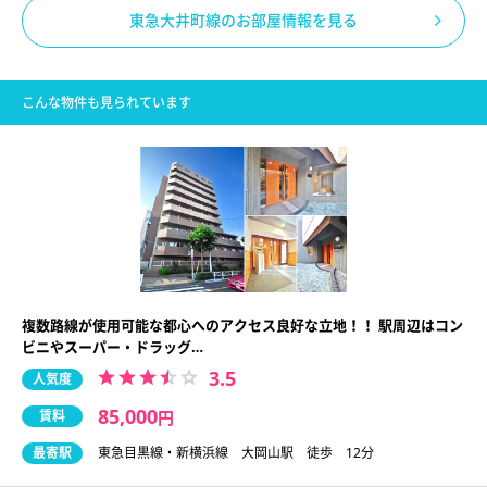
東急大井町線のお部屋情報を見る
こんな物件も見られています
複数路線が使用可能な都心へのアクセス良好な立地！！ 駅周辺はコン
ビニやスーパー・ドラッグ…
3.5
人気度
85,000
賃料
円
最寄駅
東急目黒線・新横浜線 大岡山駅 徒歩 12分