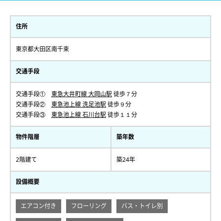
住所
東京都大田区南千束
交通手段
交通手段①
東急大井町線 大岡山駅
徒歩７分
交通手段②
東急池上線 洗足池駅
徒歩９分
交通手段③
東急池上線 石川台駅
徒歩１１分
物件階層
築年数
2階建て
築24年
設備概要
エアコン付き
フローリング
バス・トイレ別