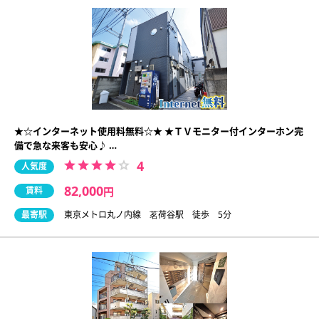
★☆インターネット使用料無料☆★ ★ＴＶモニター付インターホン完
備で急な来客も安心♪ …
4
人気度
82,000
賃料
円
最寄駅
東京メトロ丸ノ内線 茗荷谷駅 徒歩 5分