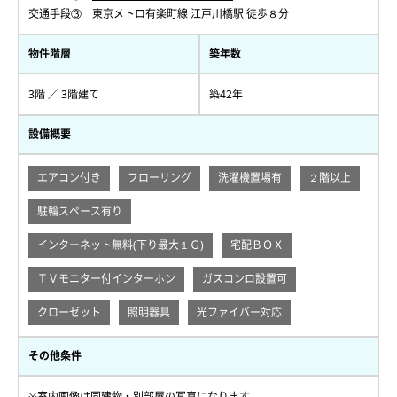
交通手段③
東京メトロ有楽町線 江戸川橋駅
徒歩８分
物件階層
築年数
3階 ／ 3階建て
築42年
設備概要
エアコン付き
フローリング
洗濯機置場有
２階以上
駐輪スペース有り
インターネット無料(下り最大１Ｇ)
宅配ＢＯＸ
ＴＶモニター付インターホン
ガスコンロ設置可
クローゼット
照明器具
光ファイバー対応
その他条件
※室内画像は同建物・別部屋の写真になります。