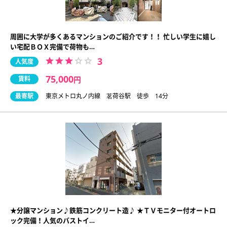
周囲に大学が多くあるマンションのご紹介です！！ 忙しい学生に嬉し
い宅配ＢＯＸ完備で荷物も…
3
人気度
75,000
賃料
円
最寄駅
東京メトロ丸ノ内線 茗荷谷駅 徒歩 14分
★分譲マンション♪鉄筋コンクリート造♪ ★ＴＶモニター付オートロ
ック完備！人気のバストイ…