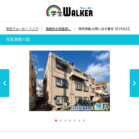
学生ウォーカー
学生ウォーカー トップ
路線別お部屋探し
物件詳細-お問い合せ番号【5743GC】
写真/間取り図