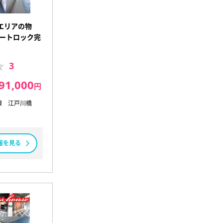
エリアの物
オートロック完
3
91,000
円
線 江戸川橋
報を見る