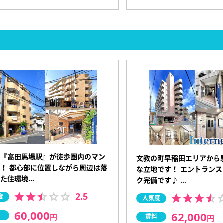
の『高田馬場駅』が徒歩圏内のマン
文教の町早稲田エリアから
！ 都心部に位置しながら周辺は落
な立地です！ エントラン
いた住環境…
ク完備です♪ …
2.5
度
人気度
60,000
62,000
料
円
賃料
円