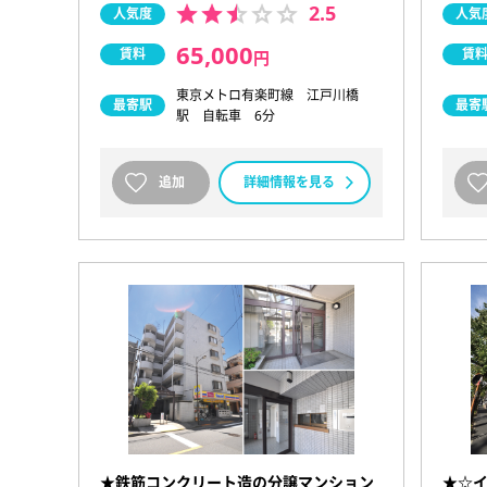
2.5
人気度
人気
65,000
賃料
賃
円
東京メトロ有楽町線 江戸川橋
最寄駅
最寄
駅 自転車 6分
追加
詳細情報を見る
★鉄筋コンクリート造の分譲マンション
★☆イ