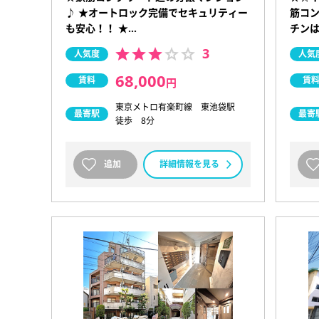
♪ ★オートロック完備でセキュリティー
筋コン
も安心！！ ★…
チンは
3
人気度
人気
68,000
賃料
賃
円
東京メトロ有楽町線 東池袋駅
最寄駅
最寄
徒歩 8分
追加
詳細情報を見る