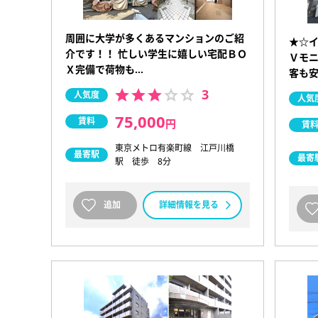
周囲に大学が多くあるマンションのご紹
★☆イ
介です！！ 忙しい学生に嬉しい宅配ＢＯ
Ｖモ
Ｘ完備で荷物も…
客も安
3
人気度
人気
75,000
賃料
円
賃
東京メトロ有楽町線 江戸川橋
最寄駅
最寄
駅 徒歩 8分
追加
詳細情報を見る