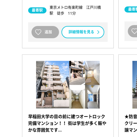
東京メトロ有楽町線 江戸川橋
最寄
最寄駅
駅 徒歩 11分
追加
詳細情報を見る
早稲田大学の目の前に建つオートロック
★防
完備マンション！！ 街は学生が多く賑や
クリー
かな雰囲気です…
譲マ