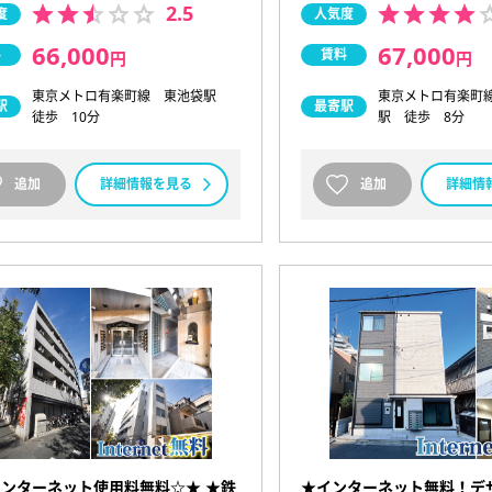
2.5
度
人気度
66,000
67,000
料
賃料
円
円
東京メトロ有楽町線 東池袋駅
東京メトロ有楽町
駅
最寄駅
徒歩 10分
駅 徒歩 8分
追加
詳細情報を見る
追加
詳細情
ンターネット使用料無料☆★ ★鉄
★インターネット無料！デ