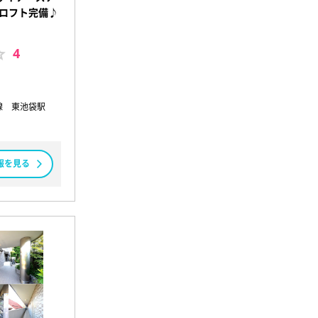
室ロフト完備♪
4
線 東池袋駅
報を見る