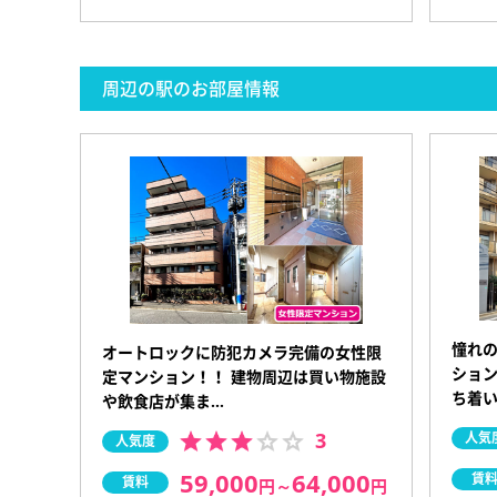
周辺の駅のお部屋情報
憧れ
オートロックに防犯カメラ完備の女性限
ション
定マンション！！ 建物周辺は買い物施設
ち着
や飲食店が集ま…
3
人気
人気度
59,000
64,000
賃
賃料
円
～
円