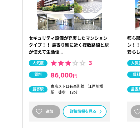
セキュリティ設備が充実したマンション
都心
タイプ！！ 最寄り駅に近く複数路線と駅
ン！！
が使えて生活便…
安心
3
人気度
人気
86,000
賃料
賃
円
東京メトロ有楽町線 江戸川橋
最寄駅
最寄
駅 徒歩 13分
追加
詳細情報を見る