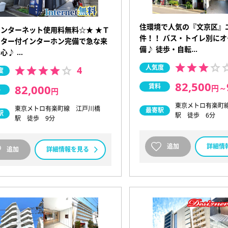
住環境で人気の『文京区』
ンターネット使用料無料☆★ ★Ｔ
件！！ バス・トイレ別に
ニター付インターホン完備で急な来
備♪ 徒歩・自転…
心♪ …
人気度
4
度
82,500
賃料
82,000
円
～
料
円
東京メトロ有楽町
東京メトロ有楽町線 江戸川橋
最寄駅
駅
駅 徒歩 6分
駅 徒歩 9分
追加
詳細情
追加
詳細情報を見る