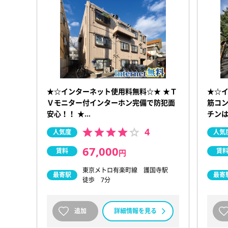
★☆インターネット使用料無料☆★ ★Ｔ
★☆イ
Ｖモニター付インターホン完備で防犯面
筋コン
安心！！ ★…
チンは
4
人気度
人気
67,000
賃料
賃
円
東京メトロ有楽町線 護国寺駅
最寄駅
最寄
徒歩 7分
追加
詳細情報を見る