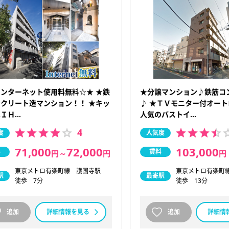
ンターネット使用料無料☆★ ★鉄
★分譲マンション♪鉄筋コ
クリート造マンション！！ ★キッ
♪ ★ＴＶモニター付オー
ＩＨ…
人気のバストイ…
4
度
人気度
71,000
72,000
103,000
料
賃料
円
～
円
円
東京メトロ有楽町線 護国寺駅
東京メトロ有楽町
駅
最寄駅
徒歩 7分
徒歩 13分
追加
詳細情報を見る
追加
詳細情