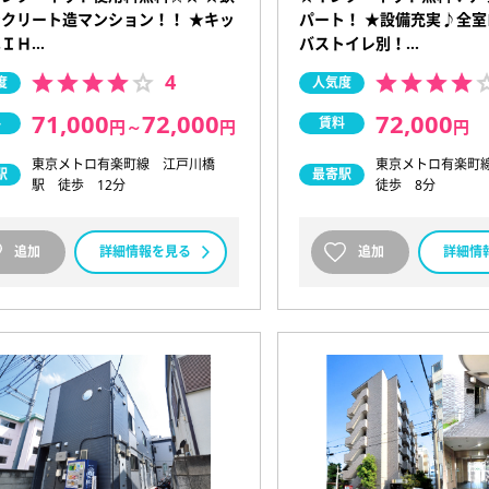
クリート造マンション！！ ★キッ
パート！ ★設備充実♪全
ＩＨ…
バストイレ別！…
4
度
人気度
71,000
72,000
72,000
料
賃料
円
～
円
円
東京メトロ有楽町線 江戸川橋
東京メトロ有楽町
駅
最寄駅
駅 徒歩 12分
徒歩 8分
追加
詳細情報を見る
追加
詳細情