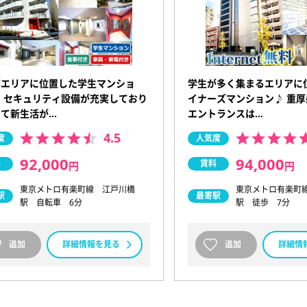
部エリアに位置した学生マンショ
学生が多く集まるエリアに
 セキュリティ設備が充実しており
イナーズマンション♪ 重
して新生活が…
エントランスは…
4.5
度
人気度
92,000
94,000
料
賃料
円
円
東京メトロ有楽町線 江戸川橋
東京メトロ有楽町
駅
最寄駅
駅 自転車 6分
駅 徒歩 7分
追加
詳細情報を見る
追加
詳細情