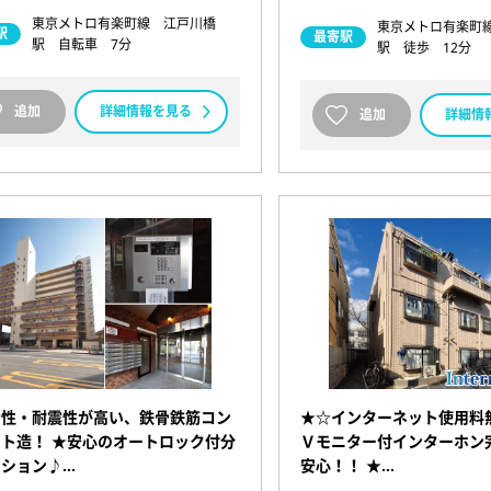
東京メトロ有楽町線 江戸川橋
東京メトロ有楽町
駅
最寄駅
駅 自転車 7分
駅 徒歩 12分
追加
詳細情報を見る
追加
詳細情
音性・耐震性が高い、鉄骨鉄筋コン
★☆インターネット使用料
ト造！ ★安心のオートロック付分
Ｖモニター付インターホン
ンション♪…
安心！！ ★…