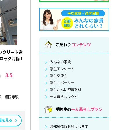
こだわり
コンテンツ
ンクリート造
トロック完備！
みんなの家賃
学生アンケート
3.5
学生交流会
学生サポーター
学生さんに密着取材
一人暮らしレシピ
線 護国寺駅
受験生の
一人暮らしプラン
報を見る
お部屋情報お届けします