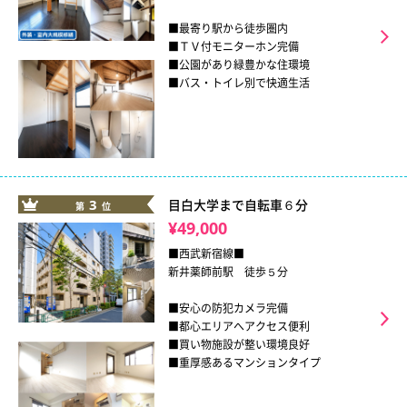
■最寄り駅から徒歩圏内
■ＴＶ付モニターホン完備
■公園があり緑豊かな住環境
■バス・トイレ別で快適生活
3
目白大学まで自転車６分
第
位
¥49,000
■西武新宿線■
新井薬師前駅 徒歩５分
■安心の防犯カメラ完備
■都心エリアへアクセス便利
■買い物施設が整い環境良好
■重厚感あるマンションタイプ