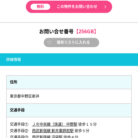
無料
この物件をお問い合わせ
お問い合せ番号
【256GB】
保存リストに入れる
詳細情報
住所
東京都中野区新井
交通手段
交通手段①
ＪＲ中央線（快速） 中野駅
徒歩１５分
交通手段②
西武新宿線 新井薬師前駅
徒歩５分
交通手段③
西武新宿線 沼袋駅
徒歩８分