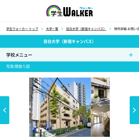
学生ウォーカー
学生ウォーカー トップ
大学一覧
目白大学（新宿キャンパス）
物件詳細-お問い合
目白大学（新宿キャンパス）
学校メニュー
写真/間取り図