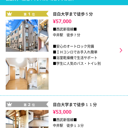
1
目白大学まで徒歩５分
第
位
¥57,000
■西武新宿線■
中井駅 徒歩７分
■安心のオートロック完備
■ＩＨコンロでお手入れ簡単
■浴室乾燥機で生活サポート
■学生に人気のバス・トイレ別
2
目白大学まで徒歩１１分
第
位
¥53,000
■西武新宿線■
中井駅 徒歩１３分