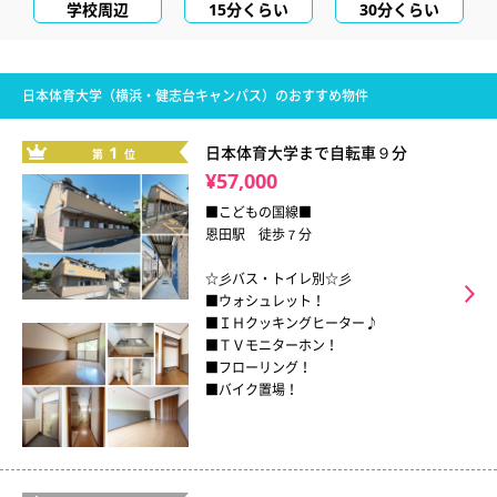
学校周辺
15分くらい
30分くらい
日本体育大学（横浜・健志台キャンパス）のおすすめ物件
1
日本体育大学まで自転車９分
第
位
¥57,000
■こどもの国線■
恩田駅 徒歩７分
☆彡バス・トイレ別☆彡
■ウォシュレット！
■ＩＨクッキングヒーター♪
■ＴＶモニターホン！
■フローリング！
■バイク置場！