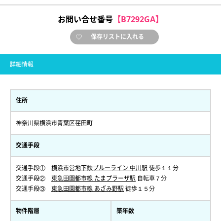
お問い合せ番号
【B7292GA】
保存リストに入れる
詳細情報
住所
神奈川県横浜市青葉区荏田町
交通手段
交通手段①
横浜市営地下鉄ブルーライン 中川駅
徒歩１１分
交通手段②
東急田園都市線 たまプラーザ駅
自転車７分
交通手段③
東急田園都市線 あざみ野駅
徒歩１５分
物件階層
築年数