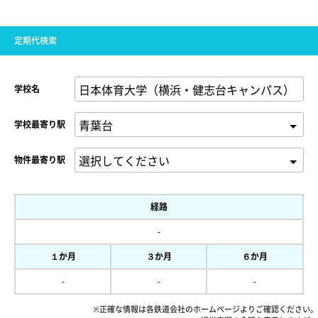
定期代検索
学校名
学校最寄り駅
物件最寄り駅
経路
-
１か月
３か月
６か月
-
-
-
※正確な情報は各鉄道会社のホームページよりご確認ください。