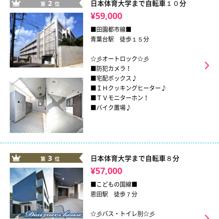
2
日本体育大学まで自転車１０分
第
位
¥59,000
■田園都市線■
青葉台駅 徒歩１５分
☆彡オートロック☆彡
■防犯カメラ！
■宅配ボックス♪
■ＩＨクッキングヒーター♪
■ＴＶモニターホン！
■バイク置場♪
3
日本体育大学まで自転車８分
第
位
¥57,000
■こどもの国線■
恩田駅 徒歩７分
☆彡バス・トイレ別☆彡