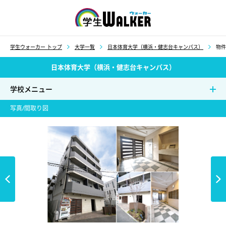
学生ウォーカー
学生ウォーカー トップ
大学一覧
日本体育大学（横浜・健志台キャンパス）
物件
日本体育大学（横浜・健志台キャンパス）
学校メニュー
写真/間取り図