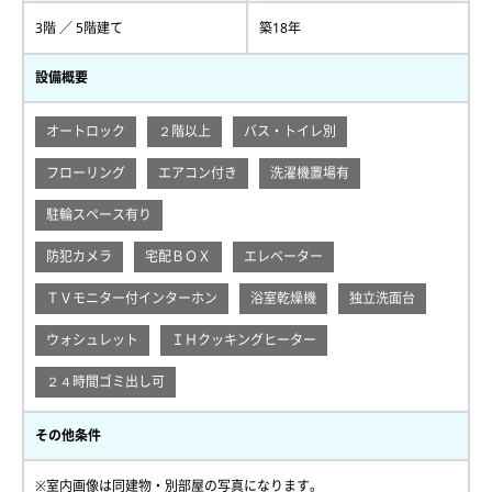
3階 ／ 5階建て
築18年
設備概要
オートロック
２階以上
バス・トイレ別
フローリング
エアコン付き
洗濯機置場有
駐輪スペース有り
防犯カメラ
宅配ＢＯＸ
エレベーター
ＴＶモニター付インターホン
浴室乾燥機
独立洗面台
ウォシュレット
ＩＨクッキングヒーター
２４時間ゴミ出し可
その他条件
※室内画像は同建物・別部屋の写真になります。