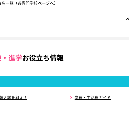
校名一覧（各専門学校ページへ）
験・進学
お役立ち情報
推薦入試を狙え！
学費・生活費ガイド