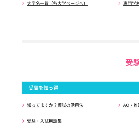
大学名一覧（各大学ページへ）
専門学
受
受験を知っ得
知ってますか？模試の活用法
AO・
受験・入試用語集