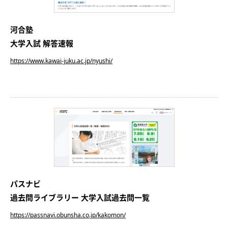
河合塾
大学入試 解答速報
https://www.kawai-juku.ac.jp/nyushi/
パスナビ
過去問ライブラリー 大学入試過去問一覧
https://passnavi.obunsha.co.jp/kakomon/