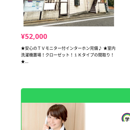
¥52,000
★安心のＴＶモニター付インターホン完備♪ ★室内
洗濯機置場！クローゼット！１Ｋタイプの間取り！
★...