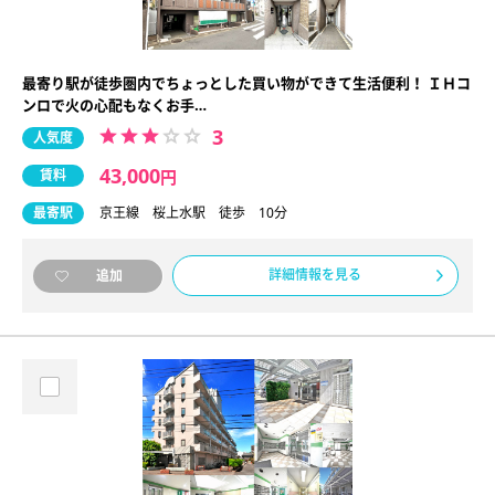
最寄り駅が徒歩圏内でちょっとした買い物ができて生活便利！ ＩＨコ
ンロで火の心配もなくお手…
3
人気度
43,000
賃料
円
最寄駅
京王線 桜上水駅 徒歩 10分
詳細情報を見る
追加