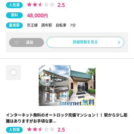
2.5
人気度
48,000
賃料
円
最寄駅
京王線 調布駅 自転車 7分
詳細情報を見る
追加
インターネット無料のオートロック完備マンション！！ 駅から少し距
離はありますがお手頃な家…
2.5
人気度