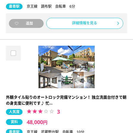
最寄駅
京王線 調布駅 自転車 6分
詳細情報を見る
追加
外観タイル貼りのオートロック完備マンション！ 独立洗面台付きで朝
の身支度に便利です♪ 忙…
3
人気度
48,000
賃料
円
最寄駅
京王線 武蔵野台駅 自転車 10分