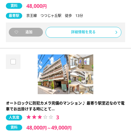
48,000
賃料
円
最寄駅
京王線 つつじヶ丘駅 徒歩 13分
詳細情報を見る
追加
オートロックに防犯カメラ完備のマンション♪ 最寄り駅至近なので電
車でお出掛けする時にとて…
3
人気度
48,000
49,000
賃料
円
～
円