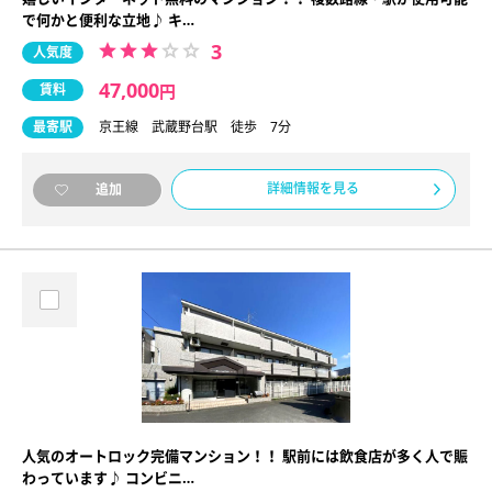
で何かと便利な立地♪ キ…
3
人気度
47,000
賃料
円
最寄駅
京王線 武蔵野台駅 徒歩 7分
詳細情報を見る
追加
人気のオートロック完備マンション！！ 駅前には飲食店が多く人で賑
わっています♪ コンビニ…