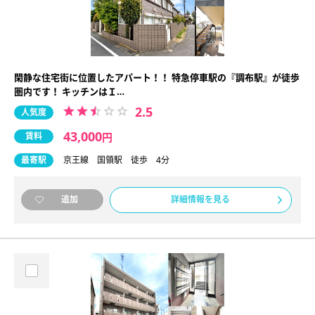
閑静な住宅街に位置したアパート！！ 特急停車駅の『調布駅』が徒歩
圏内です！ キッチンはＩ…
2.5
人気度
43,000
賃料
円
最寄駅
京王線 国領駅 徒歩 4分
詳細情報を見る
追加