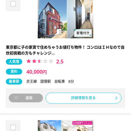
東京都に子の家賃で住めちゃうお値打ち物件！ コンロはＩＨなので自
炊初挑戦の方もチャレンジ…
2.5
人気度
40,000
賃料
円
最寄駅
京王線 国領駅 自転車 8分
詳細情報を見る
追加