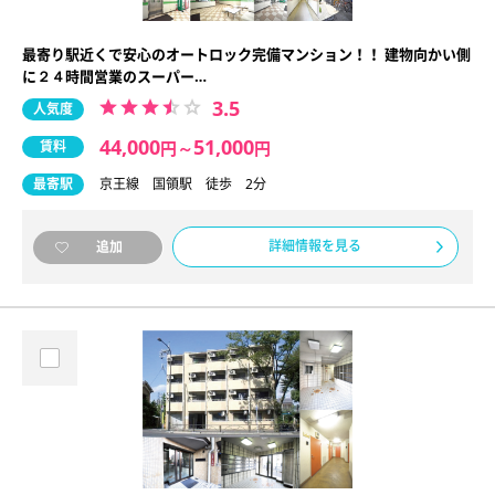
最寄り駅近くで安心のオートロック完備マンション！！ 建物向かい側
に２４時間営業のスーパー…
3.5
人気度
44,000
51,000
賃料
円
～
円
最寄駅
京王線 国領駅 徒歩 2分
詳細情報を見る
追加