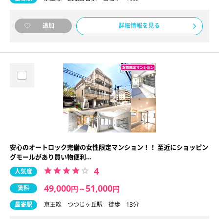
詳細情報を見る
追加
安心のオートロック完備の女性限定マンション！！ 至近にショッピン
グモールがあり買い物便利…
4
人気度
49,000
51,000
賃料
円
～
円
最寄駅
京王線 つつじヶ丘駅 徒歩 13分