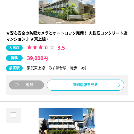
★安心安全の防犯カメラとオートロック完備！ ★鉄筋コンクリート造
マンション♪ ★東上線・…
3.5
人気度
39,000
賃料
円
最寄駅
東武東上線 みずほ台駅 徒歩 9分
詳細情報を見る
追加