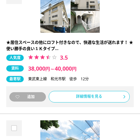
★居住スペースの他にロフト付きなので、快適な生活が送れます！ ★
使い勝手の良い１Ｋタイプ…
3.5
人気度
38,000
40,000
賃料
円
～
円
最寄駅
東武東上線 和光市駅 徒歩 12分
詳細情報を見る
追加