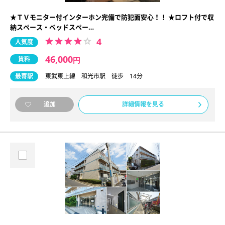
★ＴＶモニター付インターホン完備で防犯面安心！！ ★ロフト付で収
納スペース・ベッドスペー…
4
人気度
46,000
賃料
円
最寄駅
東武東上線 和光市駅 徒歩 14分
詳細情報を見る
追加