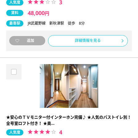
3
人気度
48,000
賃料
円
最寄駅
JR武蔵野線 新秋津駅 徒歩 8分
詳細情報を見る
追加
★安心のＴＶモニター付インターホン完備♪ ★人気のバストイレ別！
全号室ロフト付き！ ★奥…
4
人気度