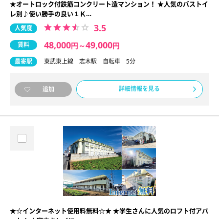
★オートロック付鉄筋コンクリート造マンション！ ★人気のバストイ
レ別♪使い勝手の良い１Ｋ…
3.5
人気度
48,000
49,000
賃料
円
～
円
最寄駅
東武東上線 志木駅 自転車 5分
詳細情報を見る
追加
★☆インターネット使用料無料☆★ ★学生さんに人気のロフト付アパ