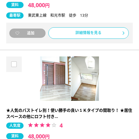
48,000
賃料
円
最寄駅
東武東上線 和光市駅 徒歩 13分
詳細情報を見る
追加
★人気のバストイレ別！使い勝手の良い１Ｋタイプの間取り！ ★居住
スペースの他にロフト付き…
4
人気度
48,000
賃料
円