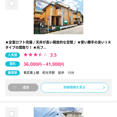
★全室ロフト完備♪天井が高い開放的な空間♪ ★使い勝手の良い１Ｋ
タイプの間取り！ ★光フ…
3.5
人気度
36,000
41,000
賃料
円
～
円
最寄駅
東武東上線 和光市駅 徒歩 15分
詳細情報を見る
追加