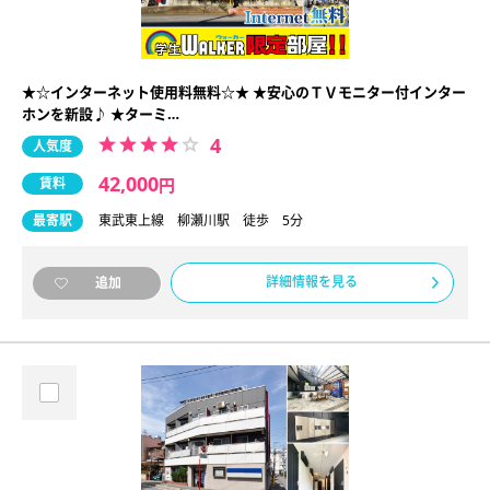
★☆インターネット使用料無料☆★ ★安心のＴＶモニター付インター
ホンを新設♪ ★ターミ…
4
人気度
42,000
賃料
円
最寄駅
東武東上線 柳瀬川駅 徒歩 5分
詳細情報を見る
追加