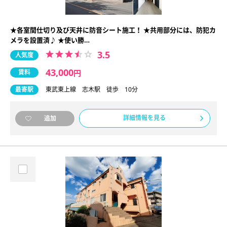
★各室間仕切り及び天井に防音シート施工！ ★共用部分には、防犯カ
メラを設置済♪ ★使い勝…
3.5
人気度
43,000
賃料
円
最寄駅
東武東上線 志木駅 徒歩 10分
詳細情報を見る
追加