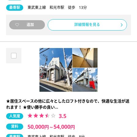
最寄駅
東武東上線 和光市駅 徒歩 13分
詳細情報を見る
追加
★居住スペースの他に広々としたロフト付きなので、快適な生活が送
れます！ ★使い勝手の良い…
3.5
人気度
50,000
54,000
賃料
円
～
円
最寄駅
東武東上線 和光市駅 徒歩 8分