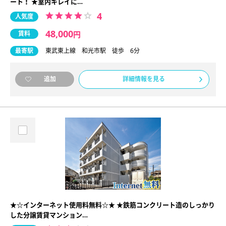
ート！ ★室内キレイに…
4
人気度
48,000
賃料
円
最寄駅
東武東上線 和光市駅 徒歩 6分
詳細情報を見る
追加
★☆インターネット使用料無料☆★ ★鉄筋コンクリート造のしっかり
した分譲賃貸マンション…