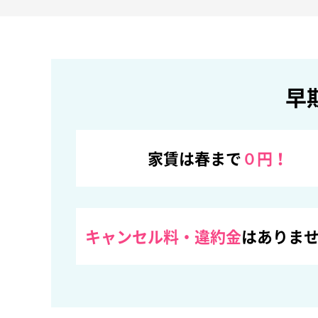
早
家賃は春まで
０円！
キャンセル料・違約金
はありま