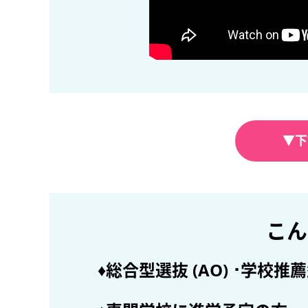
▼下
こん
♦総合型選抜 (AO) ･学校