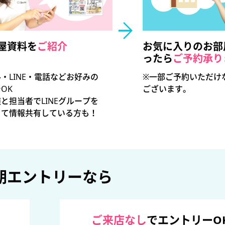
屋資料を
ご紹介
お気に入りのお部
ったら
ご予約承り
・LINE・電話などお好みの
※一部ご予約いただけ
OK
ございます。
と担当者でLINEグループを
って情報共有している方も！
期エントリーなら
ご来店なし
でエントリーO