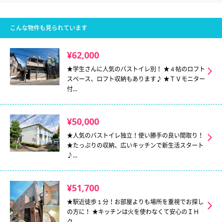
こんな物件も見られています
¥62,000
★学生さんに人気のバストイレ別！ ★４帖のロフト
スペース、ロフト収納もあります♪ ★ＴＶモニター
付...
¥50,000
★人気のバストイレ独立！使い勝手の良い間取り！
★たっぷりの収納、広いキッチンで新生活スタート
♪...
¥51,700
★駅近徒歩１分！お部屋よりも場所を重視でお探し
の方に！ ★キッチンは火を使わなくて安心のＩＨ
ク...