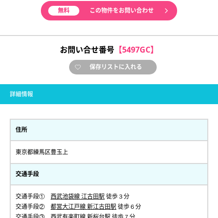
無料
この物件をお問い合わせ
お問い合せ番号
【5497GC】
保存リストに入れる
詳細情報
住所
東京都練馬区豊玉上
交通手段
交通手段①
西武池袋線 江古田駅
徒歩３分
交通手段②
都営大江戸線 新江古田駅
徒歩６分
交通手段③
西武有楽町線 新桜台駅
徒歩７分