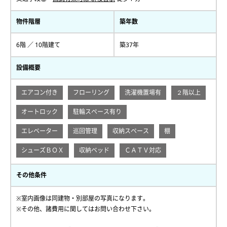
物件階層
築年数
6階 ／ 10階建て
築37年
設備概要
エアコン付き
フローリング
洗濯機置場有
２階以上
オートロック
駐輪スペース有り
エレベーター
巡回管理
収納スペース
棚
シューズＢＯＸ
収納ベッド
ＣＡＴＶ対応
その他条件
※室内画像は同建物・別部屋の写真になります。
※その他、諸費用に関してはお問い合わせ下さい。