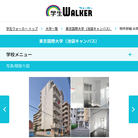
学生ウォーカー
学生ウォーカー トップ
大学一覧
東京国際大学（池袋キャンパス）
物件詳細-お問
東京国際大学（池袋キャンパス）
学校メニュー
写真/間取り図