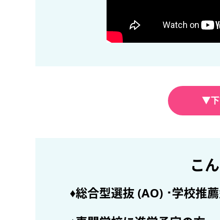
▼下
こん
♦総合型選抜 (AO) ･学校