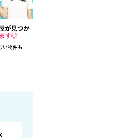
屋が見つか
ます◎
ない物件も
K