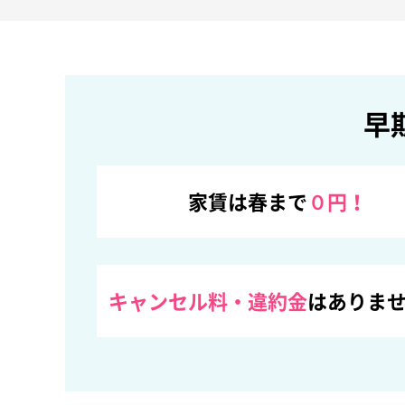
早
家賃は春まで
０円！
キャンセル料・違約金
はありま