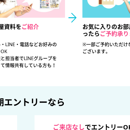
屋資料を
ご紹介
お気に入りのお部
ったら
ご予約承り
・LINE・電話などお好みの
※一部ご予約いただけ
OK
ございます。
と担当者でLINEグループを
って情報共有している方も！
期エントリーなら
ご来店なし
でエントリーO