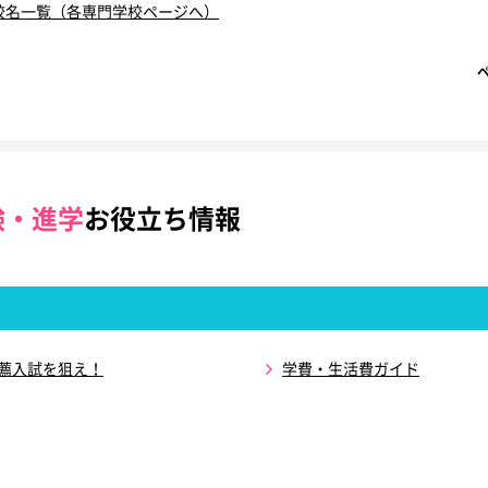
校名一覧（各専門学校ページへ）
験・進学
お役立ち情報
推薦入試を狙え！
学費・生活費ガイド