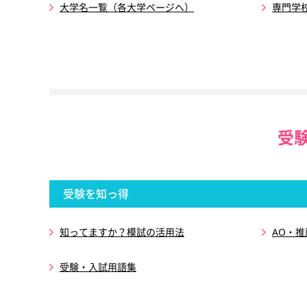
大学名一覧（各大学ページへ）
専門学
受
受験を知っ得
知ってますか？模試の活用法
AO・
受験・入試用語集