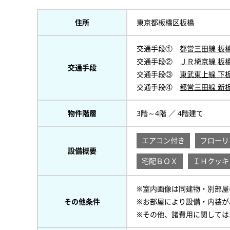
住所
東京都板橋区板橋
交通手段①
都営三田線 板
交通手段②
ＪＲ埼京線 板
交通手段
交通手段③
東武東上線 下
交通手段④
都営三田線 新
物件階層
3階～4階 ／ 4階建て
エアコン付き
フローリ
設備概要
宅配ＢＯＸ
ＩＨクッキ
※室内画像は同建物・別部屋
その他条件
※お部屋により設備・内装が
※その他、諸費用に関しては