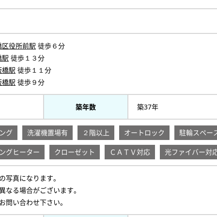
橋区役所前駅
徒歩６分
橋駅
徒歩１３分
板橋駅
徒歩１１分
板橋駅
徒歩９分
築年数
築37年
ング
洗濯機置場有
２階以上
オートロック
駐輪スペー
ングヒーター
クローゼット
ＣＡＴＶ対応
光ファイバー対
の写真になります。
異なる場合がございます。
お問い合わせ下さい。