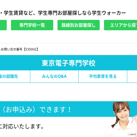
・学生賃貸など、学生専門お部屋探しなら学生ウォーカー
専門学校一覧
路線別お部屋探し
エリアから探
-お問い合せ番号【5350GC】
東京電子専門学校
輩の就職先
みんなのQ&A
平均家賃を見る
（お申込み）できます！
に対応いたします。