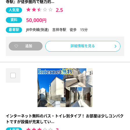
寺駅』が徒歩圏内で魅力的…
2.5
人気度
50,000
賃料
円
最寄駅
JR中央線(快速) 吉祥寺駅 徒歩 15分
詳細情報を見る
追加
インターネット無料のバス・トイレ別タイプ！ お部屋は少しコンパク
トですが設備が充実してい…