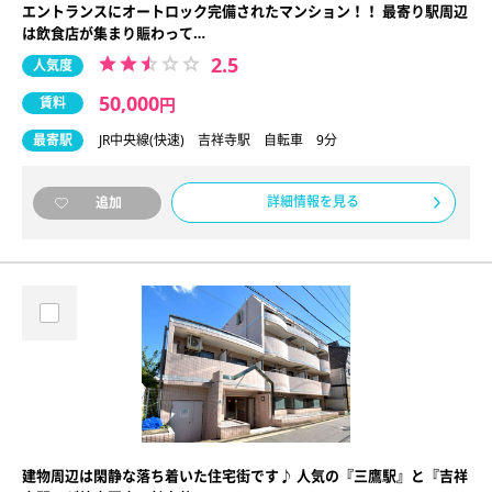
エントランスにオートロック完備されたマンション！！ 最寄り駅周辺
は飲食店が集まり賑わって…
2.5
人気度
50,000
賃料
円
最寄駅
JR中央線(快速) 吉祥寺駅 自転車 9分
詳細情報を見る
追加
建物周辺は閑静な落ち着いた住宅街です♪ 人気の『三鷹駅』と『吉祥