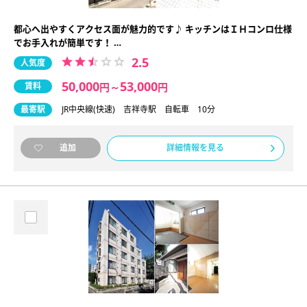
都心へ出やすくアクセス面が魅力的です♪ キッチンはＩＨコンロ仕様
でお手入れが簡単です！ …
2.5
人気度
50,000
53,000
賃料
円
～
円
最寄駅
JR中央線(快速) 吉祥寺駅 自転車 10分
詳細情報を見る
追加