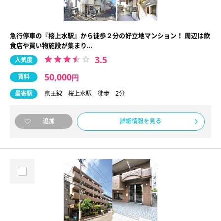
急行停車の『桜上水駅』から徒歩２分の好立地マンション！ 周辺は飲
食店や買い物施設が集まり…
3.5
人気度
50,000
賃料
円
最寄駅
京王線 桜上水駅 徒歩 2分
詳細情報を見る
追加