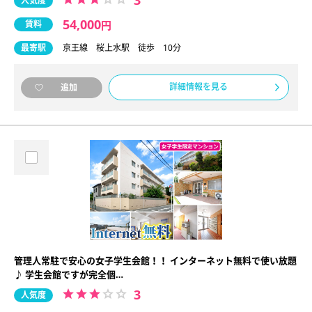
3
人気度
54,000
賃料
円
最寄駅
京王線 桜上水駅 徒歩 10分
詳細情報を見る
追加
管理人常駐で安心の女子学生会館！！ インターネット無料で使い放題
♪ 学生会館ですが完全個…
3
人気度