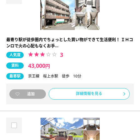
最寄り駅が徒歩圏内でちょっとした買い物ができて生活便利！ ＩＨコ
ンロで火の心配もなくお手…
3
人気度
43,000
賃料
円
最寄駅
京王線 桜上水駅 徒歩 10分
詳細情報を見る
追加