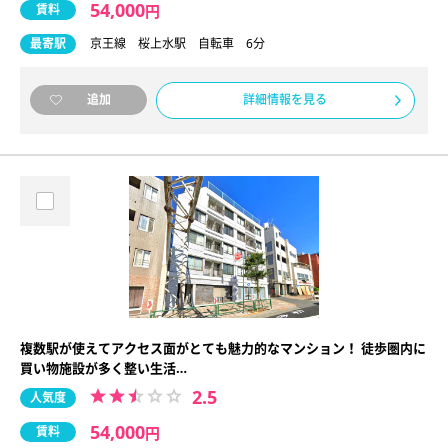
54,000
賃料
円
最寄駅
京王線 桜上水駅 自転車 6分
詳細情報を見る
追加
複数駅が使えてアクセス面がとても魅力的なマンション！ 徒歩圏内に
買い物施設が多く整い生活…
2.5
人気度
54,000
賃料
円