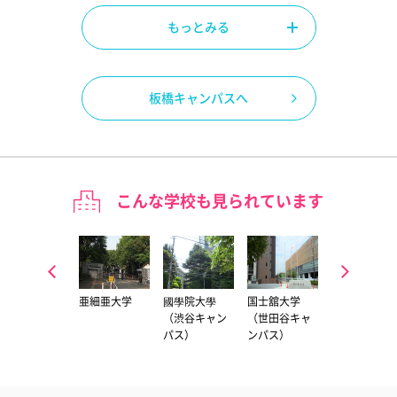
もっとみる
板橋キャンパスへ
こんな学校も見られています
武蔵野大学
亜細亜大学
國學院大學
国士舘大学
駒澤大学
（有明キャン
（渋谷キャン
（世田谷キャ
パス）
パス）
ンパス）