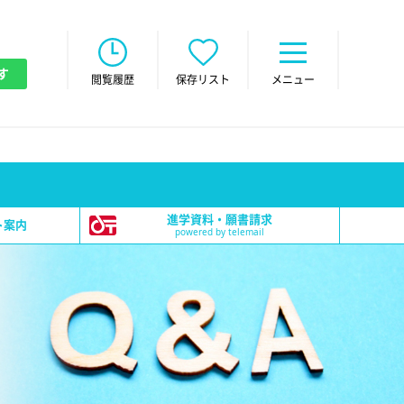
す
閲覧履歴
保存リスト
メニュー
進学資料・願書請求
ト案内
powered by telemail