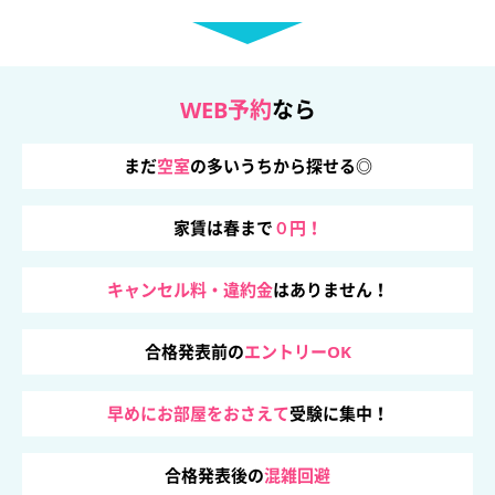
WEB予約
なら
まだ
空室
の多いうちから探せる◎
家賃は春まで
０円！
キャンセル料・違約金
はありません！
合格発表前の
エントリーOK
早めにお部屋をおさえて
受験に集中！
合格発表後の
混雑回避