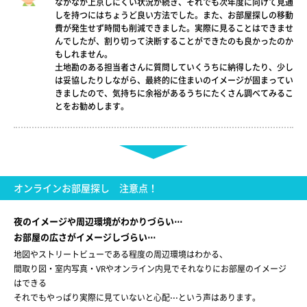
なかなか上京しにくい状況が続き、それでも次年度に向けて見通
しを持つにはちょうど良い方法でした。また、お部屋探しの移動
費が発生せず時間も削減できました。実際に見ることはできませ
んでしたが、割り切って決断することができたのも良かったのか
もしれません。
土地勘のある担当者さんに質問していくうちに納得したり、少し
は妥協したりしながら、最終的に住まいのイメージが固まってい
きましたので、気持ちに余裕があるうちにたくさん調べてみるこ
とをお勧めします。
オンラインお部屋探し 注意点！
夜のイメージや周辺環境がわかりづらい⋅⋅⋅
お部屋の広さがイメージしづらい⋅⋅⋅
地図やストリートビューである程度の周辺環境はわかる、
間取り図・室内写真・VRやオンライン内見でそれなりにお部屋のイメージ
はできる
それでもやっぱり実際に見ていないと心配⋅⋅⋅という声はあります。