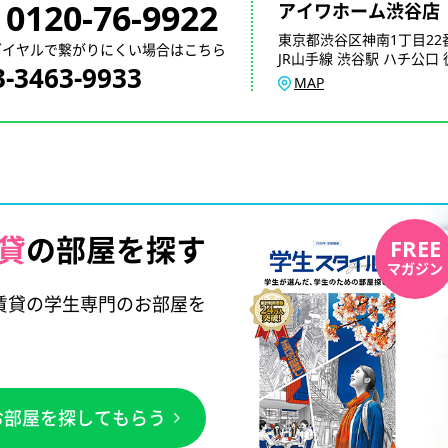
0120-76-9922
アイワホーム渋谷店
東京都渋谷区神南1丁目22
ダイヤルで繋がりにくい場合はこちら
JR山手線 渋谷駅 ハチ公口 
3-3463-9933
MAP
貸
の部屋を探す
FREE
マガジン
賃貸の学生専門のお部屋を
お部屋を探してもらう