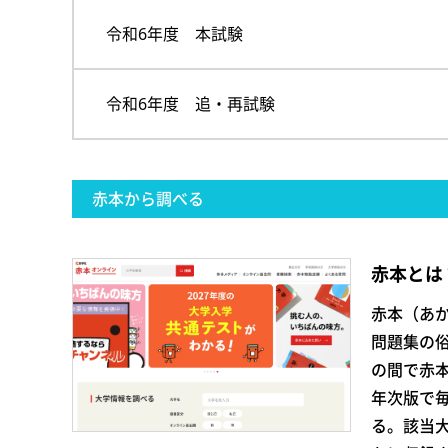
令和6年度 本試験
令和6年度 追・再試験
赤本から調べる
赤本とは
赤本（あ
問題集の
の間で赤
年次版で
る。該当