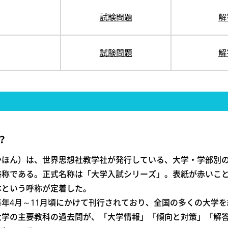
試験問題
解
試験問題
解
？
かほん）は、世界思想社教学社が発行している、大学・学部別
俗称である。正式名称は「大学入試シリーズ」。表紙が赤いこ
本という呼称が定着した。
毎年4月～11月頃にかけて刊行されており、全国の多くの大学
大学の主要教科の過去問が、「大学情報」「傾向と対策」「解