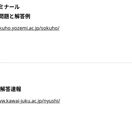
ミナール
問題と解答例
okuho.yozemi.ac.jp/sokuho/
 解答速報
ww.kawai-juku.ac.jp/nyushi/