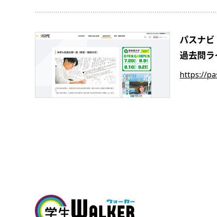
パスナビ
過去問ラ
https://p